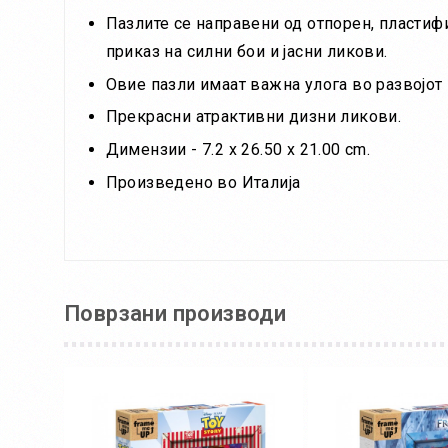
Пазлите се направени од отпорен, пластифи
приказ на силни бои и јасни ликови.
Овие пазли имаат важна улога во развојот н
Прекрасни атрактивни дизни ликови.
Димензии - 7.2 x 26.50 x 21.00 cm.
Произведено во Италија
Поврзани производи