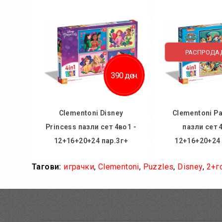
Во кошничка
Додај во
Додај во желби
Додај за 
Додај за споредба
РАСПРОДА
390 ден.
Clementoni Disney
Clementoni Pa
Princess пазли сет 4во1 -
пазли сет 
12+16+20+24 пар.3г+
12+16+20+24 
Тагови:
играчки
,
Clementoni
,
Puzzles
,
Disney
,
2+г
Во кошничка
Во кош
Додај во желби
Додај во
Додај за споредба
Додај за 