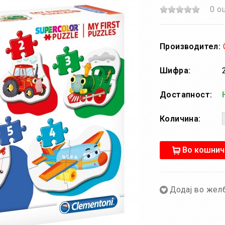
0 о
Производител:
Шифра:
Достапност:
Н
Количина:
Во кошнич
Додај во жел