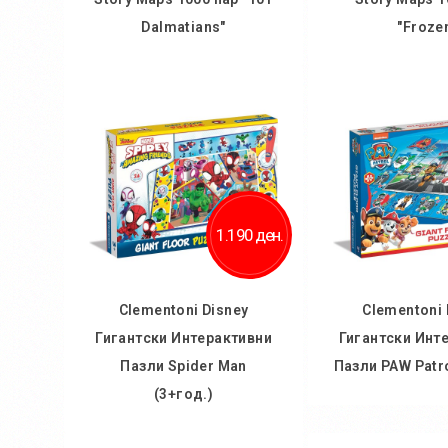
Dalmatians"
"Froze
Во кошничка
Во кош
Додај во желби
Додај во
Додај за споредба
Додај за 
1.190 ден.
Clementoni Disney
Clementoni 
Гигантски Интерактивни
Гигантски Инт
Пазли Spider Man
Пазли PAW Patro
(3+год.)
Во кош