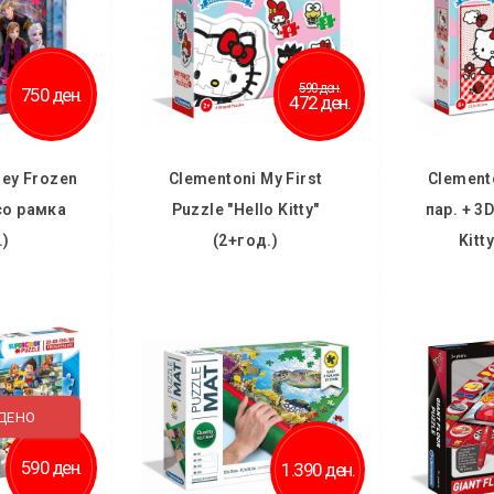
590 ден.
750 ден.
472 ден.
ney Frozen
Clementoni My First
Clement
со рамка
Puzzle "Hello Kitty"
пар. + 3
.)
(2+год.)
Kitt
ничка
Во кошничка
Во
 желби
Додај во желби
Дод
споредба
Додај за споредба
Додај
ДЕНО
590 ден.
1.390 ден.