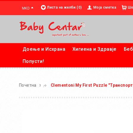
Листа на желби (0)
Моја сметка
Шо
MKD
Доење и Исхрана
Хигиена и Здравје
Беб
Попусти!
»
Почетна
Clementoni My First Puzzle "Транспорт