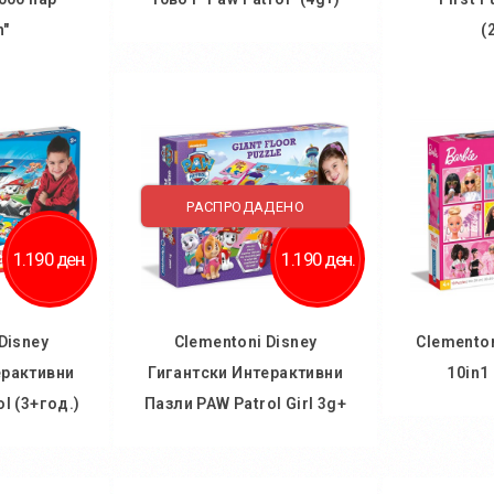
n"
(
Во кошничка
ничка
Во
Додај во желби
 желби
Дод
Додај за споредба
споредба
Додај
РАСПРОДАДЕНО
1.190 ден.
1.190 ден.
Disney
Clementoni Disney
Clementon
ерактивни
Гигантски Интерактивни
10in1
l (3+год.)
Пазли PAW Patrol Girl 3g+
Во
ничка
Во кошничка