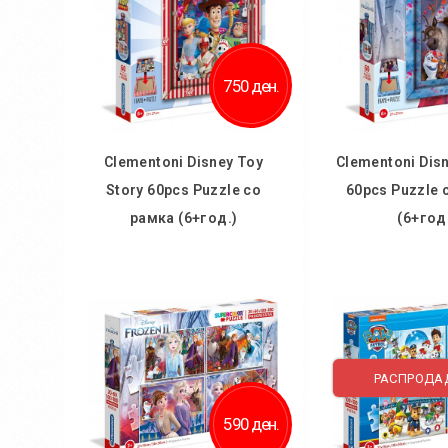
750 ден.
Clementoni Disney Toy
Clementoni Dis
Story 60pcs Puzzle со
60pcs Puzzle 
рамка (6+год.)
(6+год
Во кошничка
Во кош
Додај во желби
Додај во
Додај за споредба
Додај за 
РАСПРОДА
590 ден.