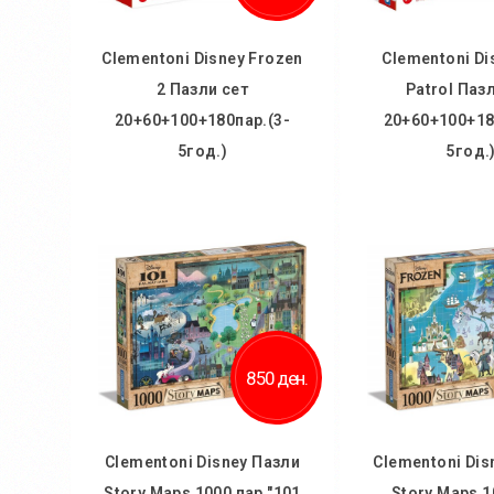
Clementoni Disney Frozen
Clementoni Di
2 Пазли сет
Patrol Паз
20+60+100+180пар.(3-
20+60+100+18
5год.)
5год.
Во кошничка
Во кош
Додај во желби
Додај во
Додај за споредба
Додај за 
850 ден.
Clementoni Disney Пазли
Clementoni Dis
Story Maps 1000 пар "101
Story Maps 1