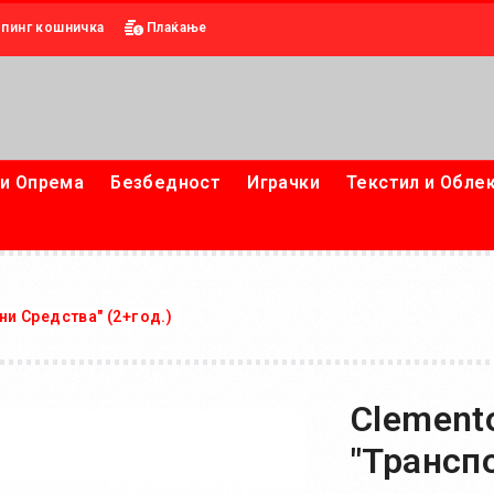
пинг кошничка
Плаќање
и Опрема
Безбедност
Играчки
Текстил и Обле
ни Средства" (2+год.)
Clemento
"Трансп