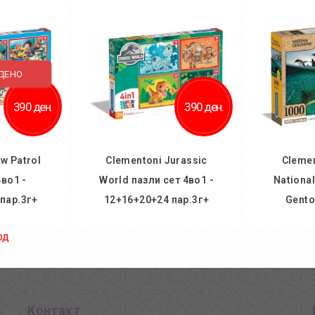
Дод
 желби
Додај во желби
Додај
споредба
Додај за споредба
ДЕНО
390 ден.
390 ден.
w Patrol
Clementoni Jurassic
Clemen
4во1 -
World пазли сет 4во1 -
National
пар.3г+
12+16+20+24 пар.3г+
Gento
од
ничка
Во кошничка
Во
 желби
Додај во желби
Дод
споредба
Додај за споредба
Додај
Контакт