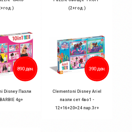
2+год.)
(2+год.)
 кошничка
Во кошничка
ај во желби
Додај во желби
 за споредба
Додај за споредба
890 ден.
390 ден.
i Disney Пазли
Clementoni Disney Ariel
 BARBIE 4g+
пазли сет 4во1 -
12+16+20+24 пар.3г+
 кошничка
Во кошничка