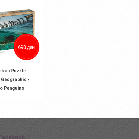
ај во желби
Додај во желби
 за споредба
Додај за споредба
690 ден.
toni Puzzle
 Geographic -
o Penguins
 кошничка
ај во желби
 за споредба
Facebook