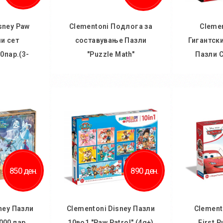
sney Paw
Clementoni Подлога за
Clemen
ли сет
составување Пазли
Гигантск
0пар.(3-
"Puzzle Math"
Пазли C
)
Во кошничка
Во
ничка
Додај во желби
Дод
 желби
Додај за споредба
Додај
споредба
850 ден.
890 ден.
ney Пазли
Clementoni Disney Пазли
Clement
000 пар
10во1 "Paw Patrol" (4g+)
First 