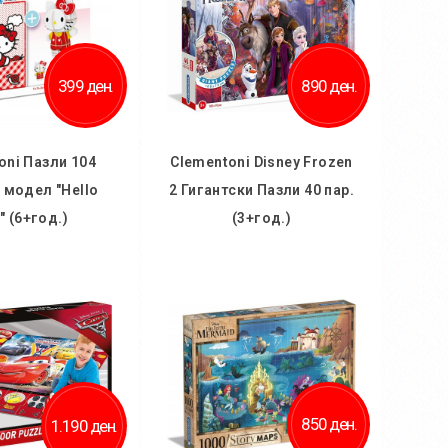
399 ден.
890 ден.
oni Пазли 104
Clementoni Disney Frozen
D модел "Hello
2 Гигантски Пазли 40 пар.
y" (6+год.)
(3+год.)
 кошничка
Во кошничка
ај во желби
Додај во желби
 за споредба
Додај за споредба
850 ден.
1.190 ден.