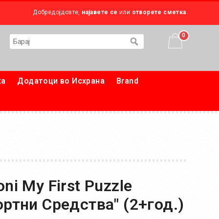
Добредојдовте,
најавете се
или
отворете сметка
.
0
ка
Додатоци во Исхрана
Brand
ni My First Puzzle
ортни Средства" (2+год.)