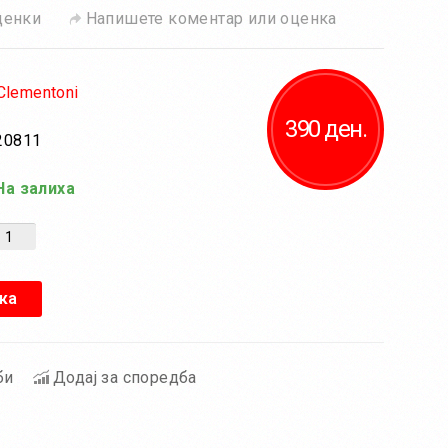
ценки
Напишете коментар или оценка
Clementoni
390 ден.
20811
а залиха
ка
би
Додај за споредба