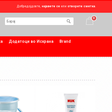
Добредојдовте,
најавете се
или
отворете сметка
.
0
ка
Додатоци во Исхрана
Brand