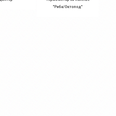
"Риба/Октопод"
 кошничка
Во кошничка