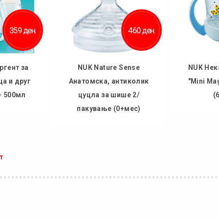
359 ден.
460 ден.
ргент за
NUK Nature Sense
NUK Нек
а и друг
Анатомска, антиколик
"Mini Ma
- 500мл
цуцла за шише 2/
(
пакување (0+мес)
ничка
Во
Во кошничка
т