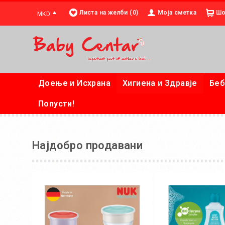
Листа на желби (0)
Моја сметка
Шо
MKD
Доење и Исхрана
Хигиена и Здравје
Беб
Попусти!
Најдобро продавани