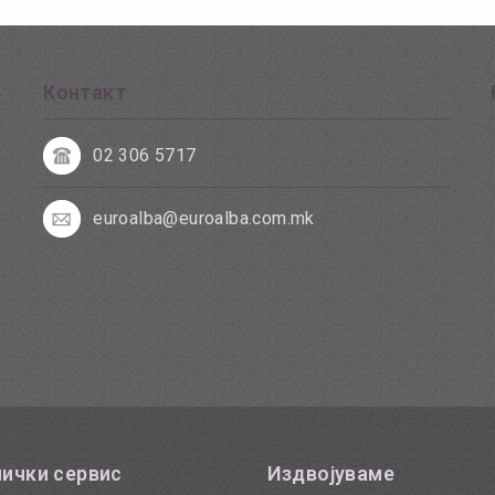
Контакт
02 306 5717
euroalba@euroalba.com.mk
ички сервис
Издвојуваме