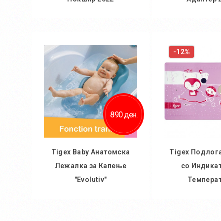
Во кошничка
Во кош
-12%
890 ден.
Tigex Baby Aнатомска
Tigex Подлога
Лежалка за Капење
со Индикат
"Evolutiv"
Темпера
Во кошничка
Во кош