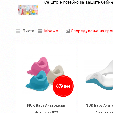
Се што е потебно за вашите бебињ
Листа
Мрежа
Споредување на прои
679 ден.
NUK Baby Анатомски
NUK Baby Анат
Нокшир 2022
Адаптер 