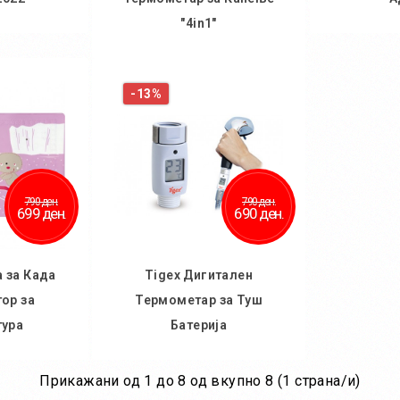
"4in1"
ничка
Во
Во кошничка
-13%
790 ден.
790 ден.
699 ден.
690 ден.
 за Када
Tigex Дигитален
ор за
Термометар за Туш
тура
Батерија
Прикажани од 1 до 8 од вкупно 8 (1 страна/и)
ничка
Во кошничка