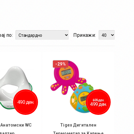
ај по:
Прикажи:
-29%
699 ден.
490 ден.
499 ден.
 Анатомски WC
Tigex Дигитален
даптер
Термометар за Капење