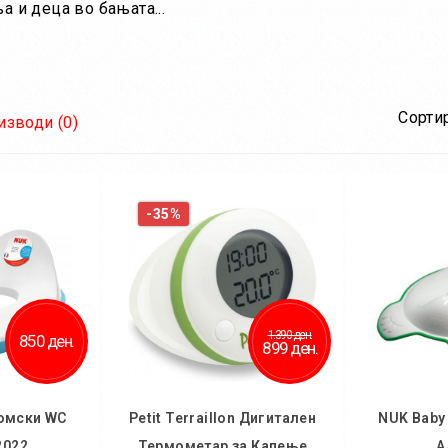
а и деца во бањата...
Сортир
зводи (0)
-35%
1.390 ден.
850 ден.
899 ден.
омски WC
Petit Terraillon Дигитален
NUK Baby
2022
Термометар за Капење
А