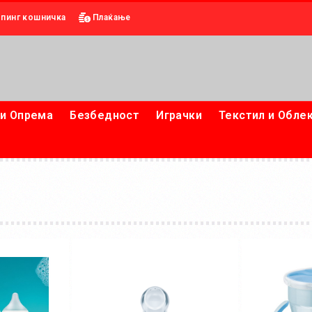
пинг кошничка
Плаќање
и Опрема
Безбедност
Играчки
Текстил и Обле