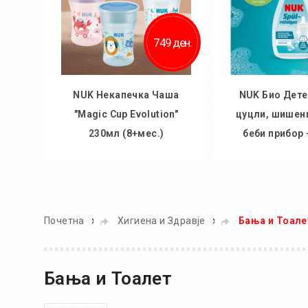
749 ден.
NUK Некапечка Чаша
NUK Био Дете
"Magic Cup Evolution"
цуцли, шишенц
230мл (8+мес.)
беби прибор 
Во кошничка
Во кош
»
»
Почетна
Хигиена и Здравје
Бања и Тоале
Бања и Тоалет