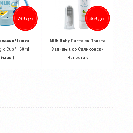
799 ден.
469 ден.
апечка Чашка
NUK Baby Паста за Првите
gic Cup" 160ml
Запчиња со Силиконски
6+мес.)
Напрсток
 кошничка
Во кошничка