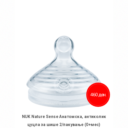
Во кошничка
460 ден.
NUK Nature Sense Анатомска, антиколик
цуцла за шише 2/пакување (0+мес)