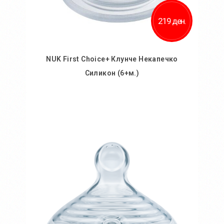
219 ден.
NUK First Choice+ Клунче Некапечко
Силикон (6+м.)
Во кошничка