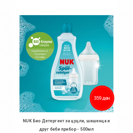
Во кошничка
359 ден.
NUK Био Детергент за цуцли, шишенца и
друг беби прибор - 500мл