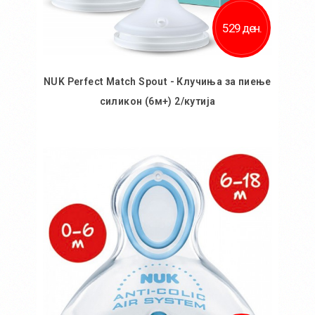
529 ден.
NUK Perfect Match Spout - Клучиња за пиење
силикон (6м+) 2/кутија
Во кошничка