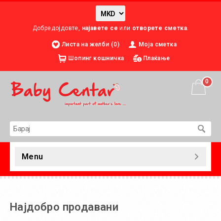
Добредојдовте,
најавете се
или
отворете сметка
.
Листа на желби (0)
Моја сметка
Шопинг кошничка
Плаќање
0
Menu
Најдобро продавани