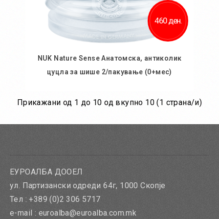
460 ден.
NUK Nature Sense Анатомска, антиколик
цуцла за шише 2/пакување (0+мес)
Прикажани од 1 до 10 од вкупно 10 (1 страна/и)
Во кошничка
ЕУРОАЛБА ДООЕЛ
ул. Партизански одреди 64г, 1000 Скопје
Тел : +389 (0)2 306 5717
e-mail : euroalba@euroalba.com.mk