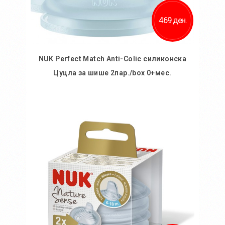
469 ден.
NUK Perfect Match Anti-Colic силиконска
Цуцла за шише 2пар./box 0+мес.
Во кошничка