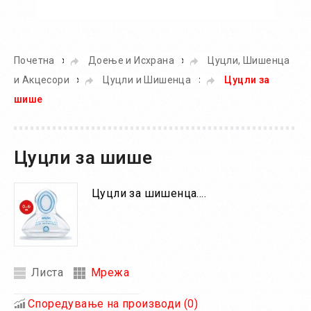
Во кошничка
»
»
Почетна
Доење и Исхрана
Цуцли, Шишенца
»
»
и Акцесори
Цуцли и Шишенца
Цуцли за
шише
Цуцли за шише
Цуцли за шишенца....
Листа
Мрежа
Споредување на производи (0)