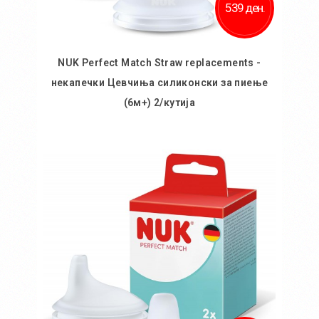
539 ден.
NUK Perfect Match Straw replacements -
некапечки Цевчиња силиконски за пиење
(6м+) 2/кутија
Во кошничка