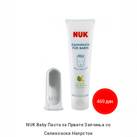
Во кошничка
469 ден.
NUK Baby Паста за Првите Запчиња со
Силиконски Напрсток