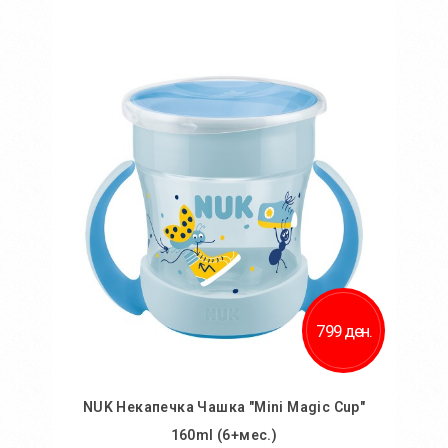
Во кошничка
799 ден.
NUK Некапечка Чашка "Mini Magic Cup"
160ml (6+мес.)