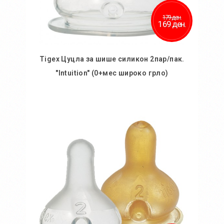
179 ден.
169 ден.
Tigex Цуцла за шише силикон 2пар/пак.
"Intuition" (0+мес широко грло)
Во кошничка