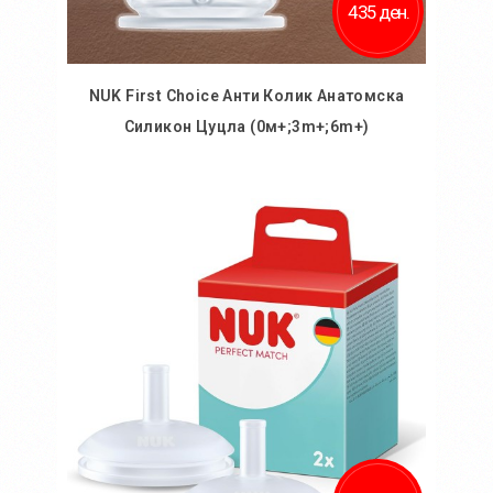
435 ден.
NUK First Choice Анти Колик Анатомска
Силикон Цуцла (0м+;3m+;6m+)
Во кошничка