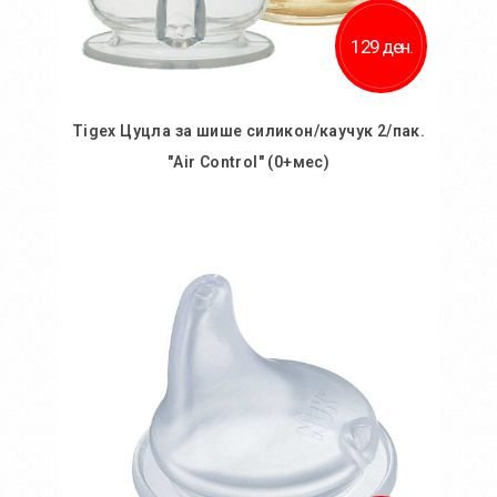
129 ден.
Tigex Цуцла за шише силикон/каучук 2/пак.
"Air Control" (0+мес)
Во кошничка