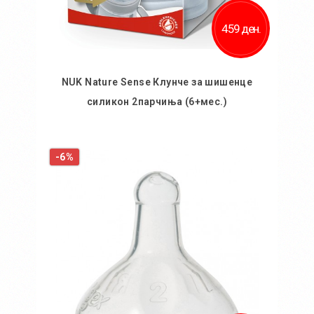
459 ден.
NUK Nature Sense Клунче за шишенце
силикон 2парчиња (6+мес.)
Во кошничка
-6%