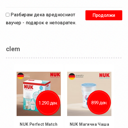
Разбирам дека вредносниот
ваучер - подарок е неповратен.
clem
899 ден.
1.290 ден.
NUK Perfect Match
NUK Магична Чаша