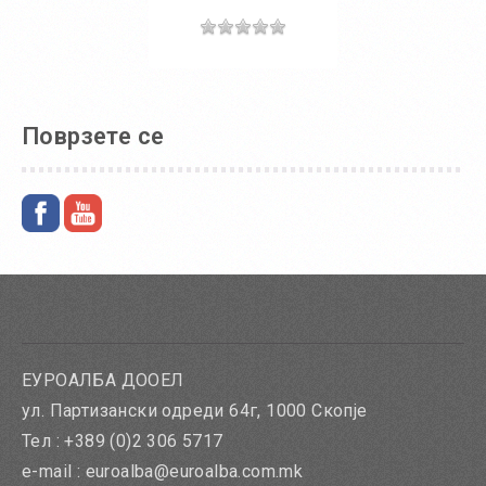
Во
кошничка
Поврзете се
Додај во желби
Додај за споредба
ЕУРОАЛБА ДООЕЛ
ул. Партизански одреди 64г, 1000 Скопје
Тел : +389 (0)2 306 5717
e-mail : euroalba@euroalba.com.mk