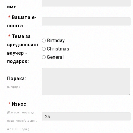
име:
*
Вашата е-
пошта
*
Тема за
Birthday
вредносниот
Christmas
ваучер -
General
подарок:
Порака:
(Опција)
*
Износ:
(Износот мора да
биде помеѓу 1 ден.
и 10.000 ден.)