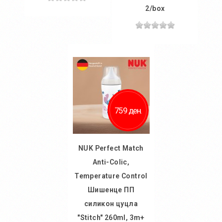
2/box
Во
кошничка
Во
Додај во желби
кошничка
Додај за споредба
Додај во желби
Додај за споредба
759 ден.
NUK Perfect Match
Anti-Colic,
Temperature Control
Шишенце ПП
силикон цуцла
"Stitch" 260ml, 3m+