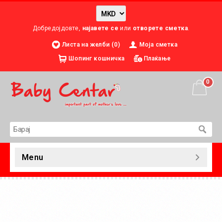
Добредојдовте,
најавете се
или
отворете сметка
.
Листа на желби (0)
Моја сметка
Шопинг кошничка
Плаќање
0
Menu