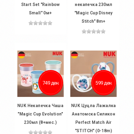
Start Set "Rainbow
некапечка 230мл
Small" 0м+
"Magic Cup Disney
Stitch" 8m+
Во
кошничка
Во
кошничка
Додај во желби
Додај во желби
Додај за споредба
Додај за споредба
749 ден.
599 ден.
NUK Некапечка Чаша
NUK Цуцла Лажалка
"Magic Cup Evolution"
Анатомска Силикон
230мл (8+мес.)
Perfect Match Air
"STITCH" (0-18m)