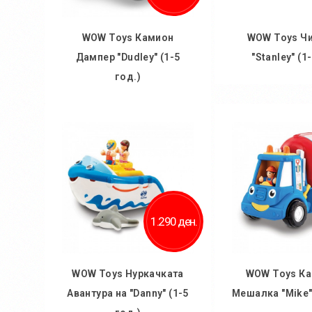
WOW Toys Камион
WOW Toys Ч
Дампер "Dudley" (1-5
"Stanley" (1
год.)
Во кош
Во кошничка
1.290 ден.
WOW Toys Нуркачката
WOW Toys К
Авантура на "Danny" (1-5
Мешалка "Mike" 