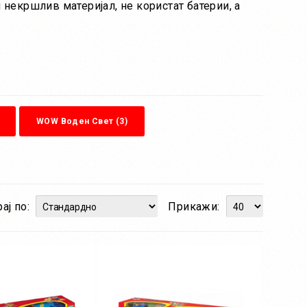
некршлив материјал, не користат батерии, а
WOW Воден Свет (3)
ај по:
Прикажи: