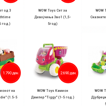
т од 3
WOW Toys Сет за
WOW T
thtime
Девојчиња 3во1 (1,5-
Сказните
5 год.)
5год)
Во
ничка
Во кошничка
1.790 ден.
2.690 ден.
ионот на
WOW Toys Камион
WOW T
ie" (1.5-5
Дампер "Tiggy" (1-5 год.)
Дјубреџи