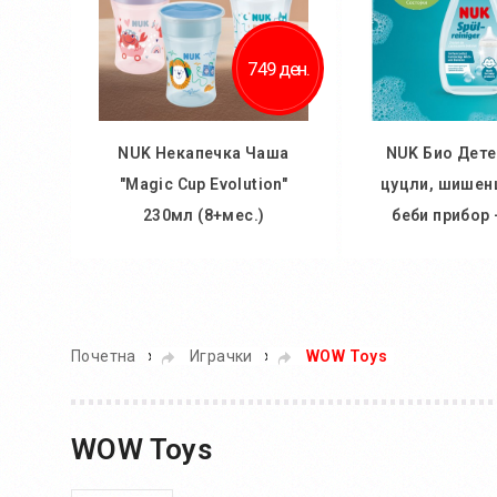
749 ден.
NUK Некапечка Чаша
NUK Био Дете
"Magic Cup Evolution"
цуцли, шишенц
230мл (8+мес.)
беби прибор 
Во кошничка
Во кош
»
»
Почетна
Играчки
WOW Toys
WOW Toys