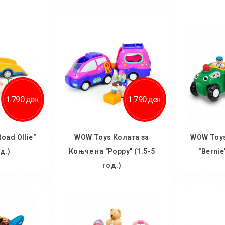
Во кошничка
ничка
Во
1.790 ден.
1.790 ден.
oad Ollie"
WOW Toys Колата за
WOW Toys
д.)
Коњче на "Poppy" (1.5-5
"Bernie
год.)
ничка
Во
Во кошничка