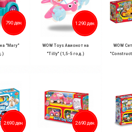
790 ден.
1.290 ден.
на "Mary"
WOW Toys Авионот на
WOW Сет
.)
"Tilly" (1,5-5 год.)
"Construct
ничка
Во кошничка
Во
2.690 ден.
2.690 ден.