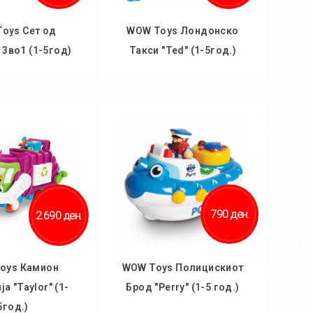
oys Сет од
WOW Toys Лондонско
 3во1 (1-5год)
Такси "Ted" (1-5год.)
 кошничка
Во кошничка
790 ден.
2.690 ден.
oys Камион
WOW Toys Полицискиот
ја "Taylor" (1-
Брод "Perry" (1-5 год.)
5год.)