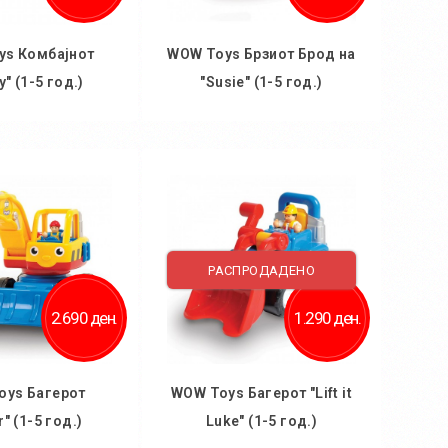
ys Комбајнот
WOW Toys Брзиот Брод на
y" (1-5 год.)
"Susie" (1-5 год.)
 кошничка
Во кошничка
РАСПРОДАДЕНО
2.690 ден.
1.290 ден.
oys Багерот
WOW Toys Багерот "Lift it
r" (1-5 год.)
Luke" (1-5 год.)