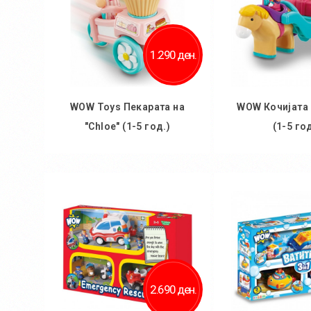
1.290 ден.
WOW Toys Пекарата на
WOW Кочијата 
"Chloe" (1-5 год.)
(1-5 год
Во кошничка
Во кош
2.690 ден.