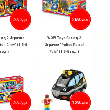
2.690 ден.
2.690 ден.
 од 2 Играчки
WOW Toys Сет од 2
ion Crew" (1,5-5
Играчки "Police Patrol
год.)
Pals" (1,5-5 год.)
 кошничка
Во кошничка
2.690 ден.
1.290 ден.