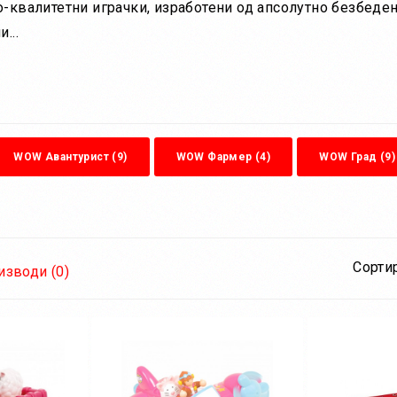
квалитетни играчки, изработени од апсолутно безбеден 
...
WOW Авантурист (9)
WOW Фармер (4)
WOW Град (9)
Сортир
зводи (0)