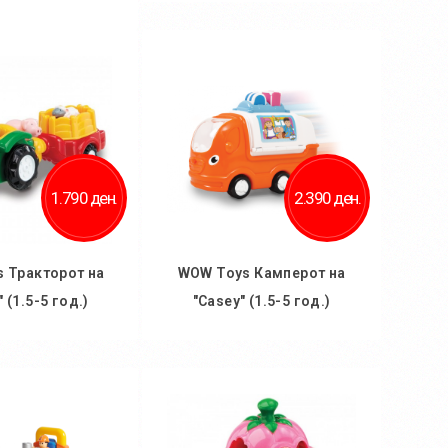
Во кошничка
 кошничка
1.790 ден.
2.390 ден.
 Тракторот на
WOW Toys Камперот на
" (1.5-5 год.)
"Casey" (1.5-5 год.)
 кошничка
Во кошничка