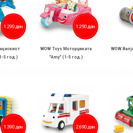
1.290 ден.
1.290 ден.
ицискиот
WOW Toys Моторџиката
WOW Валјак
1-5 год.)
"Amy" (1-5 год.)
ничка
Во кошничка
Во
1.390 ден.
2.690 ден.