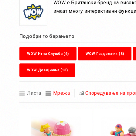
WOW е Британски бренд на високо-
имаат многу интерактивни функции
Подобри го барањето
WOW Итна Служба (6)
WOW Градежник (8)
WOW Девојчиња (13)
Листа
Мрежа
Споредување на прои