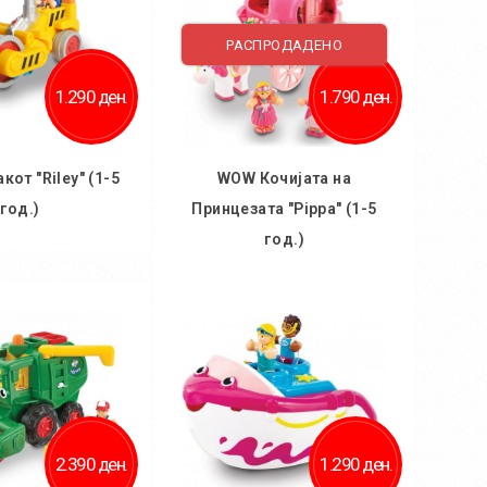
РАСПРОДАДЕНО
1.290 ден.
1.790 ден.
от "Riley" (1-5
WOW Кочијата на
год.)
Принцезата "Pippa" (1-5
год.)
 кошничка
Во кошничка
2.390 ден.
1.290 ден.