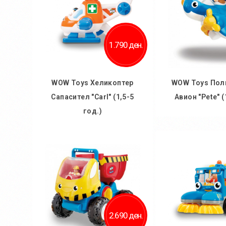
1.790 ден.
WOW Toys Хеликоптер
WOW Toys Пол
Сапасител "Carl" (1,5-5
Авион "Pete" (
год.)
Во кош
Во кошничка
2.690 ден.