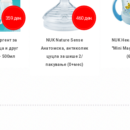
359 ден.
460 ден.
ргент за
NUK Nature Sense
NUK Нек
а и друг
Анатомска, антиколик
"Mini Ma
- 500мл
цуцла за шише 2/
(
пакување (0+мес)
ничка
Во
Во кошничка