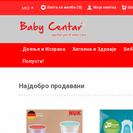
Листа на желби (0)
Моја сметка
Шо
MKD
Доење и Исхрана
Хигиена и Здравје
Беб
Попусти!
Најдобро продавани