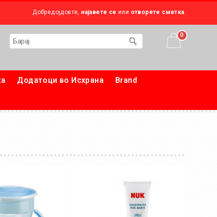
Добредојдовте,
најавете се
или
отворете сметка
.
0
ка
Додатоци во Исхрана
Brand