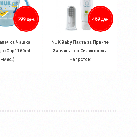
799 ден.
469 ден.
апечка Чашка
NUK Baby Паста за Првите
gic Cup" 160ml
Запчиња со Силиконски
6+мес.)
Напрсток
 кошничка
Во кошничка