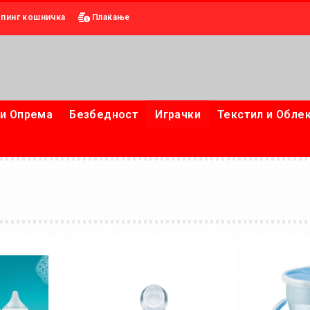
пинг кошничка
Плаќање
и Опрема
Безбедност
Играчки
Текстил и Обле