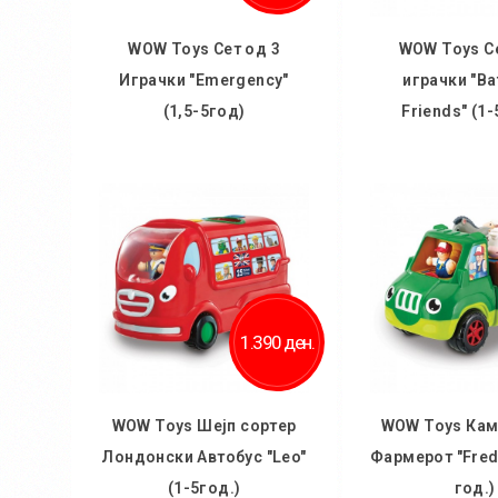
WOW Toys Сет од 3
WOW Toys Се
Играчки "Emergency"
играчки "Ba
(1,5-5год)
Friends" (1-
Во кошничка
Во кош
1.390 ден.
WOW Toys Шејп сортер
WOW Toys Кам
Лондонски Автобус "Leo"
Фармерот "Fredd
(1-5год.)
год.)