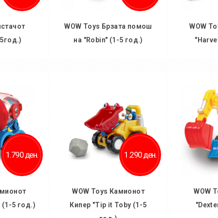
истачот
WOW Toys Брзата помош
WOW To
-5год.)
на "Robin" (1-5 год.)
"Harve
ничка
Во кошничка
Во
1.790 ден.
1.290 ден.
амионот
WOW Toys Камионот
WOW T
(1-5 год.)
Кипер "Tip it Toby (1-5
"Dexte