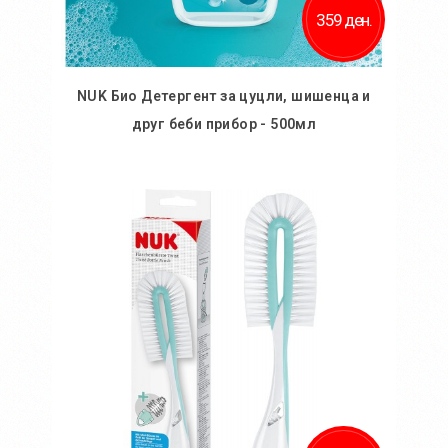
359 ден.
NUK Био Детергент за цуцли, шишенца и
друг беби прибор - 500мл
Во кошничка