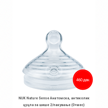
Во кошничка
460 ден.
NUK Nature Sense Анатомска, антиколик
цуцла за шише 2/пакување (0+мес)