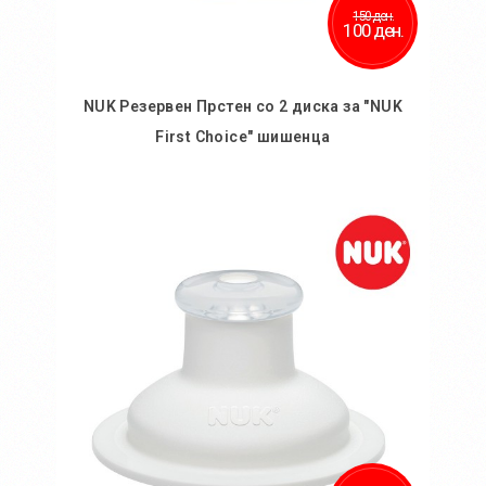
150 ден.
100 ден.
NUK Резервен Прстен со 2 диска за "NUK
First Choice" шишенца
Во кошничка