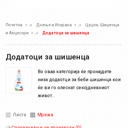
Во кошничка
»
»
Почетна
Доење и Исхрана
Цуцли, Шишенца
»
и Акцесори
Додатоци за шишенца
Додатоци за шишенца
Во оваа категорија ќе пронајдете
низа додаотци за беби шишенца кои
ќе ви го олеснат секојдневниот
живот...
Листа
Мрежа
Споредување на производи (0)