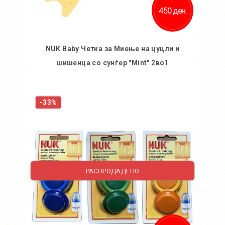
450 ден.
NUK Baby Четка за Миење на цуцли и
шишенца со сунѓер "Mint" 2во1
Во кошничка
-33%
РАСПРОДАДЕНО