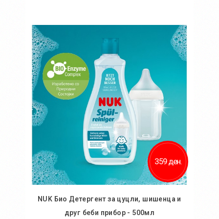
Во кошничка
359 ден.
NUK Био Детергент за цуцли, шишенца и
друг беби прибор - 500мл