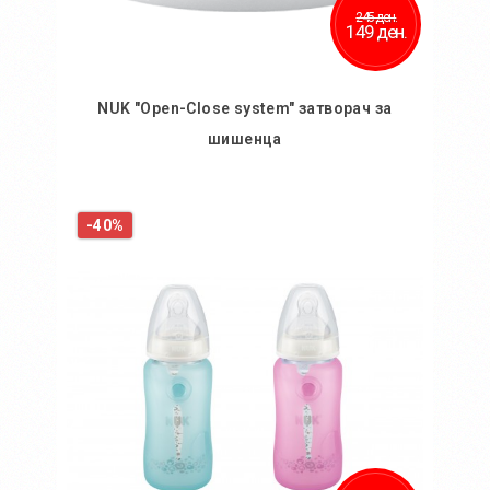
245 ден.
149 ден.
NUK "Open-Close system" затворач за
шишенца
Во кошничка
-40%