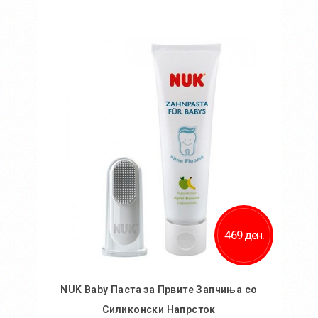
Во кошничка
469 ден.
NUK Baby Паста за Првите Запчиња со
Силиконски Напрсток