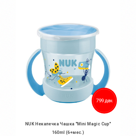
Во кошничка
799 ден.
NUK Некапечка Чашка "Mini Magic Cup"
160ml (6+мес.)