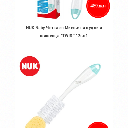
489 ден.
NUK Baby Четка за Миење на цуцли и
шишенца "TWIST" 2во1
Во кошничка