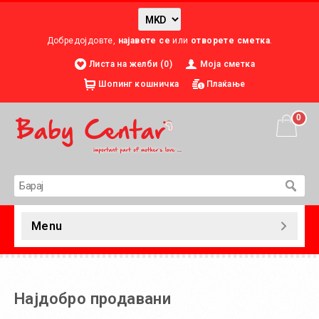
Добредојдовте,
најавете се
или
отворете сметка
.
Листа на желби (0)
Моја сметка
Шопинг кошничка
Плаќање
0
Menu
Најдобро продавани