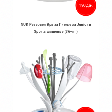
190 ден.
NUK Резервен Врв за Пиење за Junior и
Sports шишенце (36+m.)
Во кошничка