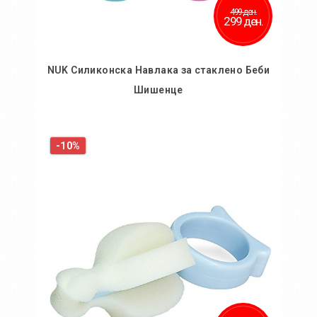
499 ден.
299 ден.
NUK Силиконска Навлака за стаклено Беби
Шишенце
Во кошничка
-10%