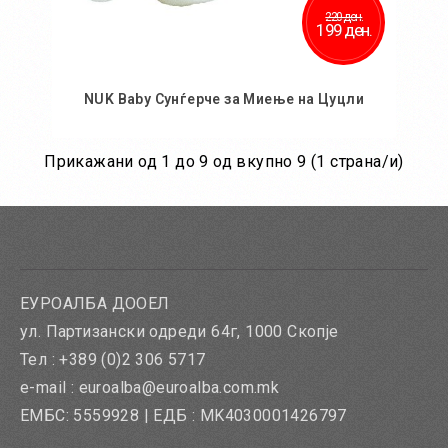
220 ден.
199 ден.
NUK Baby Сунѓерче за Миење на Цуцли
Прикажани од 1 до 9 од вкупно 9 (1 страна/и)
Во кошничка
ЕУРОАЛБА ДООЕЛ
ул. Партизански одреди 64г, 1000 Скопје
Тел : +389 (0)2 306 5717
e-mail : euroalba@euroalba.com.mk
ЕМБС: 5559928 | ЕДБ : MK4030001426797