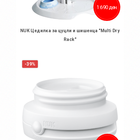
1.690 ден.
NUK Цедилка за цуцли и шишенца "Multi Dry
Rack"
Во кошничка
-39%