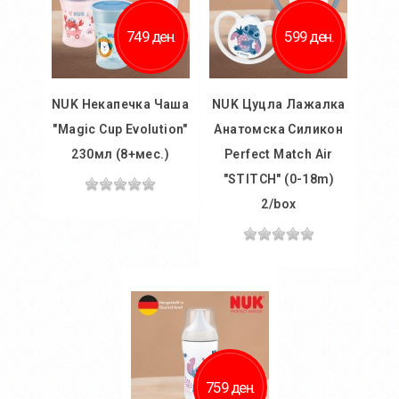
Додај за споредба
749 ден.
599 ден.
NUK Некапечка Чаша
NUK Цуцла Лажалка
"Magic Cup Evolution"
Анатомска Силикон
230мл (8+мес.)
Perfect Match Air
"STITCH" (0-18m)
2/box
Во
кошничка
Во
Додај во желби
кошничка
Додај за споредба
Додај во желби
Додај за споредба
759 ден.