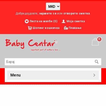
Добредојдовте,
најавете се
или
отворете сметка
.
Листа на желби (0)
Моја сметка
Шопинг кошничка
Плаќање
0
Menu