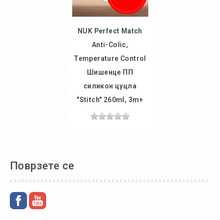
NUK Perfect Match
Anti-Colic,
Temperature Control
Шишенце ПП
силикон цуцла
"Stitch" 260ml, 3m+
Во
кошничка
Поврзете се
Додај во желби
Додај за споредба