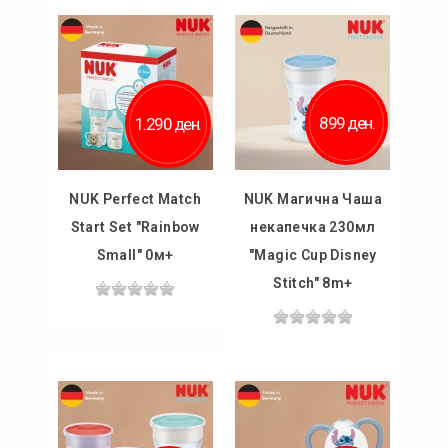
899 ден.
1.290 ден.
NUK Perfect Match
NUK Магична Чаша
Start Set "Rainbow
некапечка 230мл
Small" 0м+
"Magic Cup Disney
Stitch" 8m+
Во
кошничка
Во
кошничка
Додај во желби
Додај во желби
Додај за споредба