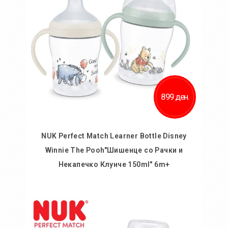
899 ден.
NUK Perfect Match Learner Bottle Disney
Winnie The Pooh"Шишенце со Рачки и
Некапечко Клунче 150ml" 6m+
Во кошничка