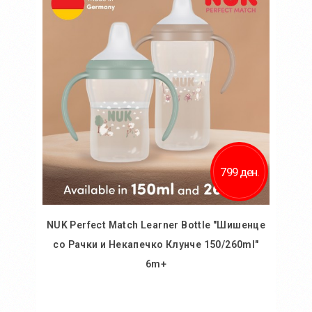
799 ден.
NUK Perfect Match Learner Bottle "Шишенце
со Рачки и Некапечко Клунче 150/260ml"
6m+
Во кошничка