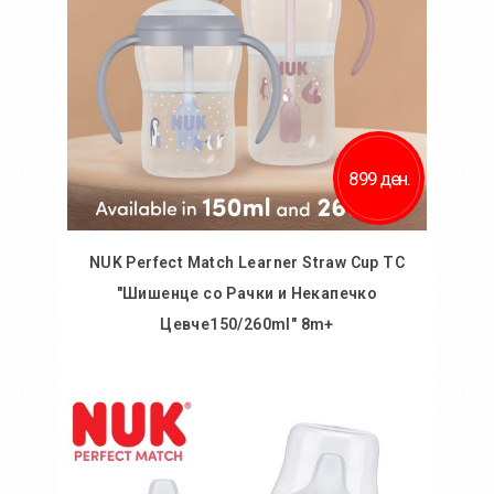
899 ден.
NUK Perfect Match Learner Straw Cup TC
"Шишенце со Рачки и Некапечкo
Цевче150/260ml" 8m+
Во кошничка