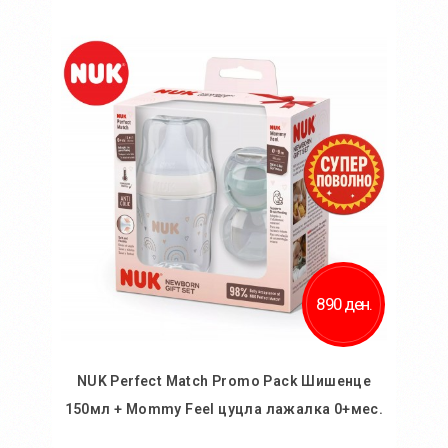
Во кошничка
890 ден.
NUK Perfect Match Promo Pack Шишенце
150мл + Mommy Feel цуцла лажалка 0+мес.