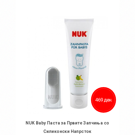
Во кошничка
469 ден.
NUK Baby Паста за Првите Запчиња со
Силиконски Напрсток