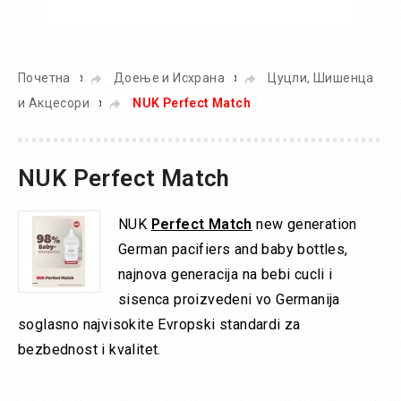
Во кошничка
»
»
Почетна
Доење и Исхрана
Цуцли, Шишенца
»
и Акцесори
NUK Perfect Match
NUK Perfect Match
NUK
Perfect Match
new generation
German pacifiers and baby bottles,
najnova generacija na bebi cucli i
sisenca proizvedeni vo Germanija
soglasno najvisokite Evropski standardi za
bezbednost i kvalitet.