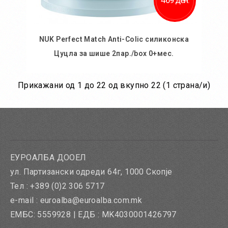
469 ден.
NUK Perfect Match Anti-Colic силиконска
Цуцла за шише 2пар./box 0+мес.
Прикажани од 1 до 22 од вкупно 22 (1 страна/и)
Во кошничка
ЕУРОАЛБА ДООЕЛ
ул. Партизански одреди 64г, 1000 Скопје
Тел : +389 (0)2 306 5717
e-mail : euroalba@euroalba.com.mk
ЕМБС: 5559928 | ЕДБ : MK4030001426797