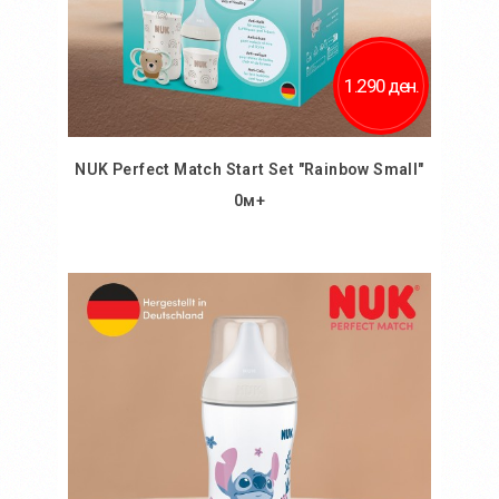
1.290 ден.
NUK Perfect Match Start Set "Rainbow Small"
0м+
Во кошничка