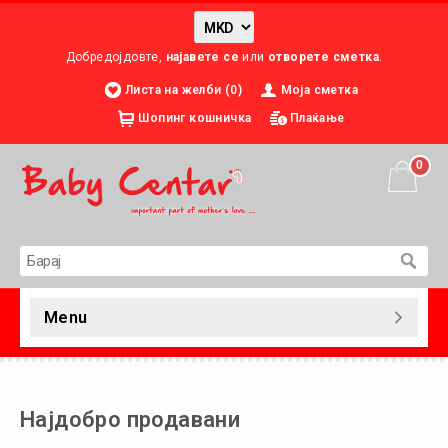
Добредојдовте,
најавете се
или
отворете сметка
.
Листа на желби (0)
Моја сметка
Шопинг кошничка
Плаќање
0
Menu
Најдобро продавани