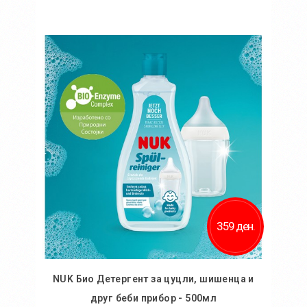
Во кошничка
359 ден.
NUK Био Детергент за цуцли, шишенца и
друг беби прибор - 500мл