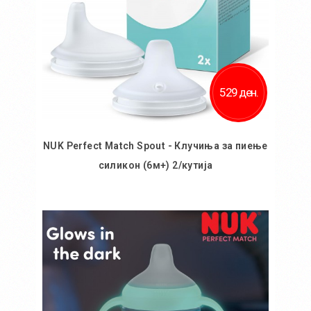
529 ден.
NUK Perfect Match Spout - Клучиња за пиење
силикон (6м+) 2/кутија
Во кошничка