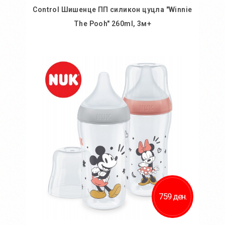
Control Шишенце ПП силикон цуцла "Winnie
The Pooh" 260ml, 3м+
Во кошничка
759 ден.