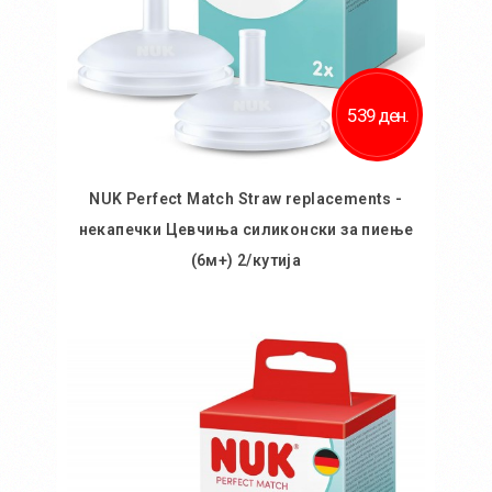
539 ден.
NUK Perfect Match Straw replacements -
некапечки Цевчиња силиконски за пиење
(6м+) 2/кутија
Во кошничка