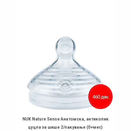
Во кошничка
460 ден.
NUK Nature Sense Анатомска, антиколик
цуцла за шише 2/пакување (0+мес)