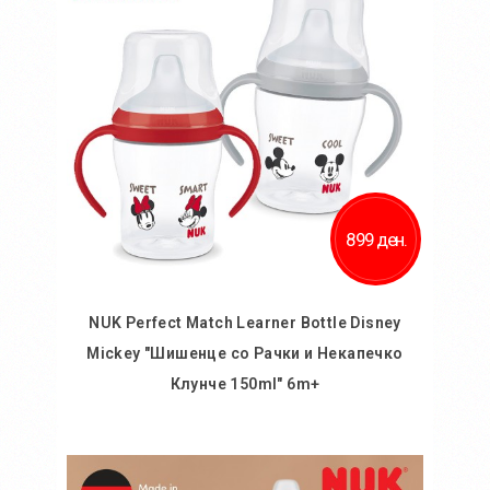
899 ден.
NUK Perfect Match Learner Bottle Disney
Mickey "Шишенце со Рачки и Некапечко
Клунче 150ml" 6m+
Во кошничка