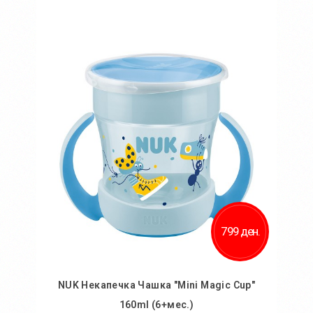
Во кошничка
799 ден.
NUK Некапечка Чашка "Mini Magic Cup"
160ml (6+мес.)