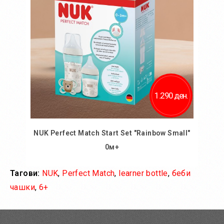
1.290 ден.
NUK Perfect Match Start Set "Rainbow Small"
0м+
Тагови:
NUK
,
Perfect Match
,
learner bottle
,
беби
Во кошничка
чашки
,
6+
Додај во желби
Додај за споредба