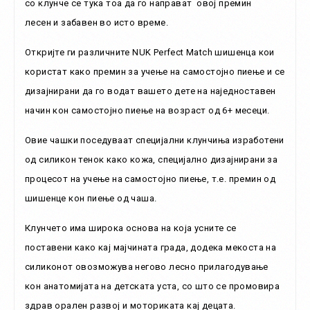
со клунче се тука тоа да го направат овој премин
лесен и забавен во исто време.
Откријте ги различните NUK Perfect Match шишенца кои
користат како премин за учење на самостојно пиење и се
дизајнирани да го водат вашето дете на наједноставен
начин кон самостојно пиење на возраст од 6+ месеци.
Овие чашки поседуваат специјални клунчиња изработени
од силикон тенок како кожа, специјално дизајнирани за
процесот на учење на самостојно пиење, т.е. премин од
шишенце кон пиење од чаша.
Клунчето има широка основа на која усните се
поставени како кај мајчината града, додека мекоста на
силиконот овозможува негово лесно прилагодување
кон анатомијата на детската уста, со што се промовира
здрав орален развој и моториката кај децата.