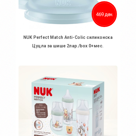
469 ден.
NUK Perfect Match Anti-Colic силиконска
Цуцла за шише 2пар./box 0+мес.
Во кошничка
Додај во желби
Додај за споредба