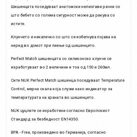
Шишенцата поседуваат анатомски нелизгави рачки со
што бебето со голема сигурност може да ракува со
истите.
Клунчето е некапечко со што се избегнува појава на
неред во домот при пиење од шишенцето.
Perfect Match шишенцата со силиконско клунче се
изработуваат во 2 величини и тоа од 150 и 260мл.
Сите NUK Perfect Match шишенца поседуваат Temperature
Control, мерна скала која служи како индикатор за
температурата на храната во шишенцето.
NUK цуцлите се изработени согласно Европскиот
Стандард за безбедност EN14350.
BPA - Free, произведено во Германија, согласно