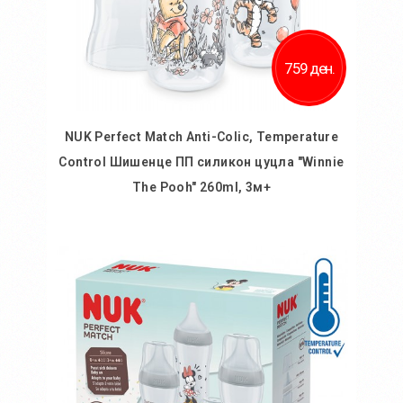
759 ден.
NUK Perfect Match Anti-Colic, Temperature
Control Шишенце ПП силикон цуцла "Winnie
The Pooh" 260ml, 3м+
Во кошничка
Додај во желби
Додај за споредба