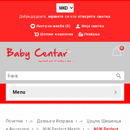
Добредојдовте,
најавете се
или
отворете сметка
.
Листа на желби (0)
Моја сметка
Шопинг кошничка
Плаќање
0
Menu
»
»
Почетна
Доење и Исхрана
Цуцли, Шишенца
»
»
и Акцесори
NUK Perfect Match
NUK Perfect