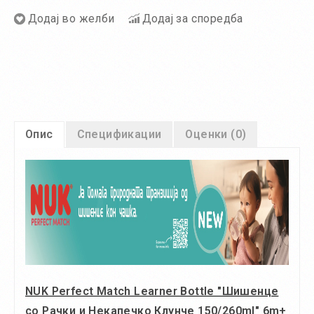
Додај во желби
Додај за споредба
Опис
Спецификации
Оценки (0)
NUK Perfect Match Learner Bottle "Шишенце
со Рачки и Некапечко Клунче 150/260ml" 6m+