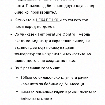
кожа. Помеко од било кое друго клунче од
било кој производител.
Клунчето е
НЕКАПЕЧКО
и со самото тое
нема неред во домот.
Со уникатен
Temperature Control,
мерна
скала во вид на три паралелни линии, на
задниот дел која покажува дали
температурата на храната и течностите во
шишенцето е на соодветно ниво.
Во 2 различни големини:
150мл
со силиконско клунче и рачки
наменето за бебиња од 6+ месеци.
260мл
со силиконско клунче и рачки наменето
за
бебиња од 6
+ месеци.