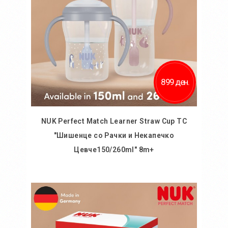
899 ден.
NUK Perfect Match Learner Straw Cup TC
"Шишенце со Рачки и Некапечкo
Цевче150/260ml" 8m+
Во кошничка
Додај во желби
Додај за споредба