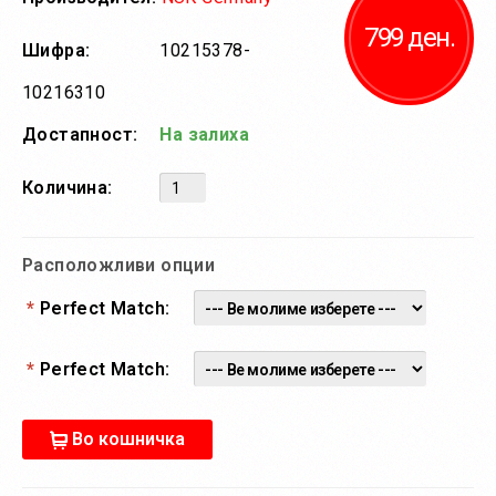
799 ден.
Шифра:
10215378-
10216310
Достапност:
На залиха
Количина:
Расположливи опции
*
Perfect Match:
*
Perfect Match:
Во кошничка