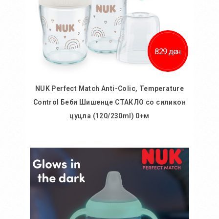
829 ден.
NUK Perfect Match Anti-Colic, Temperature
Control Беби Шишенце СТАКЛО со силикон
цуцла (120/230ml) 0+м
Во кошничка
Додај во желби
Додај за споредба