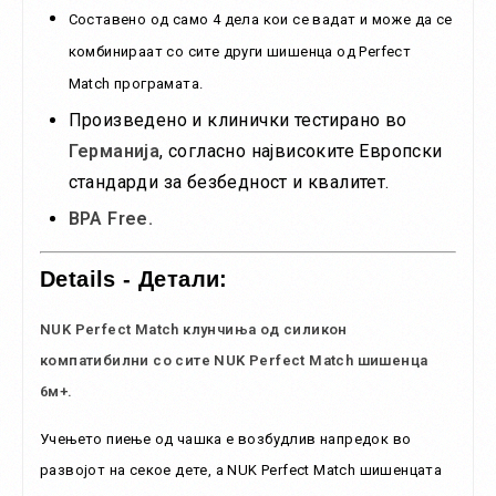
​Составено од само 4 дела кои се вадат и може да се
комбинираат со сите други шишенца од Perfecт
Match програмата.
Произведено и клинички тестирано во
Германија
, согласно највисоките Европски
стандарди за безбедност и квалитет.
BPA Free.
Details - Детали:
NUK Perfect Match клунчиња од силикон
компатибилни со сите NUK Perfect Match шишенца
6м+.
Учењето пиење од чашка е возбудлив напредок во
развојот на секое дете, а NUK Perfect Match шишенцата