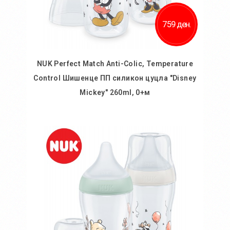
759 ден.
NUK Perfect Match Anti-Colic, Temperature
Control Шишенце ПП силикон цуцла "Disney
Mickey" 260ml, 0+м
Во кошничка
Додај во желби
Додај за споредба