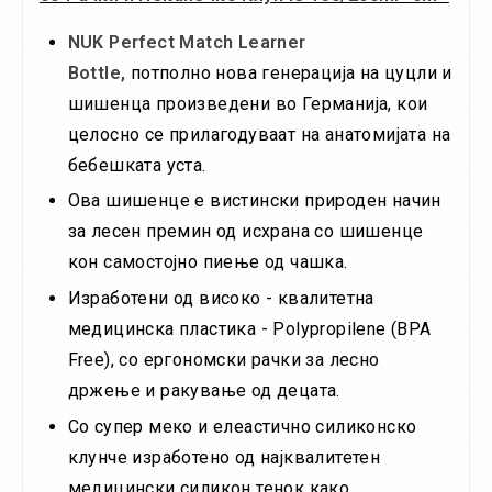
NUK Perfect Match Learner
Bottle,
потполно нова генерација на цуцли и
шишенца произведени во Германија, кои
целосно се прилагодуваат на анатомијата на
бебешката уста.
Ова шишенце е вистински природен начин
за лесен премин од исхрана со шишенце
кон самостојно пиење од чашка.
Изработени од високо - квалитетна
медицинска пластика - Polypropilene (BPA
Free), со ергономски рачки за лесно
држење и ракување од децата.
Со супер меко и елеастично силиконско
клунче изработено од најквалитетен
медицински силикон тенок како