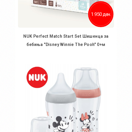
1.950 ден.
NUK Perfect Match Start Set Шишенца за
бебиња "Disney Winnie The Pooh" 0+м
Во кошничка
Додај во желби
Додај за споредба