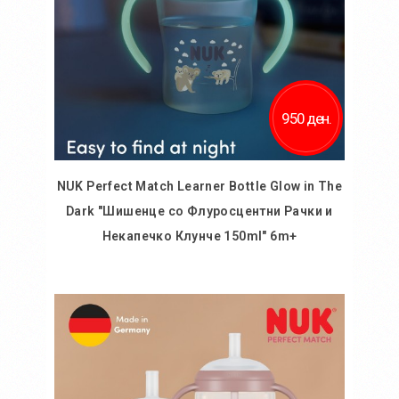
950 ден.
NUK Perfect Match Learner Bottle Glow in The
Dark "Шишенце со Флуросцентни Рачки и
Некапечко Клунче 150ml" 6m+
Во кошничка
Додај во желби
Додај за споредба