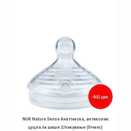
Во кошничка
460 ден.
NUK Nature Sense Анатомска, антиколик
цуцла за шише 2/пакување (0+мес)