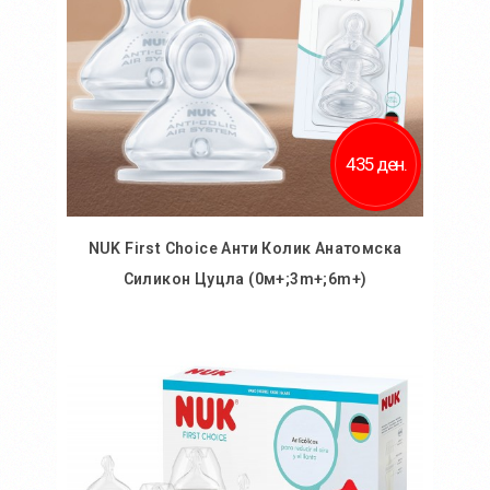
435 ден.
NUK First Choice Анти Колик Анатомска
Силикон Цуцла (0м+;3m+;6m+)
Во кошничка