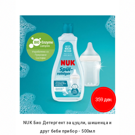
Во кошничка
359 ден.
NUK Био Детергент за цуцли, шишенца и
друг беби прибор - 500мл