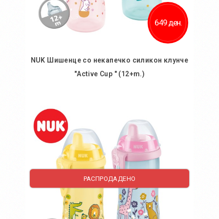
649 ден.
NUK Шишенце со некапечко силикон клунче
"Active Cup " (12+m.)
Во кошничка
РАСПРОДАДЕНО