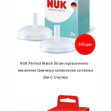
539 ден.
NUK Perfect Match Straw replacements -
некапечки Цевчиња силиконски за пиење
(6м+) 2/кутија
Во кошничка