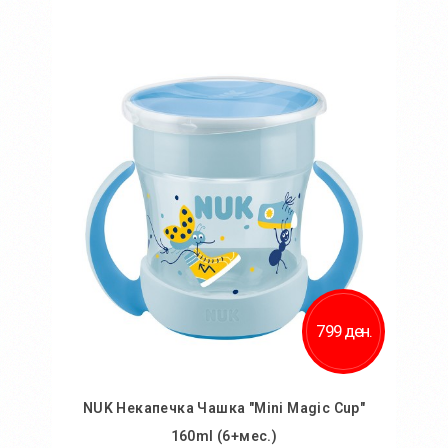
Во кошничка
799 ден.
NUK Некапечка Чашка "Mini Magic Cup"
160ml (6+мес.)