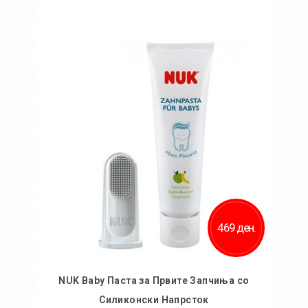
Во кошничка
469 ден.
NUK Baby Паста за Првите Запчиња со
Силиконски Напрсток