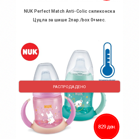
NUK Perfect Match Anti-Colic силиконска
Цуцла за шише 2пар./box 0+мес.
Во кошничка
РАСПРОДАДЕНО
829 ден.