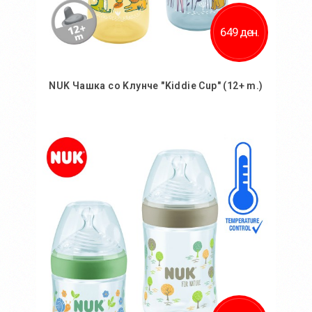
649 ден.
NUK Чашка со Kлунче "Kiddie Cup" (12+ m.)
Во кошничка