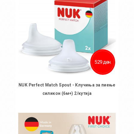
529 ден.
NUK Perfect Match Spout - Клучиња за пиење
силикон (6м+) 2/кутија
Во кошничка