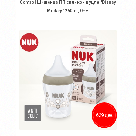
Control Шишенце ПП силикон цуцла "Disney
Mickey" 260ml, 0+м
Во кошничка
629 ден.