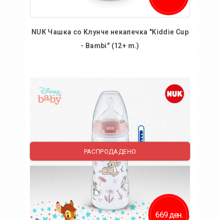
NUK Чашка со Kлунче некапечка "Kiddie Cup
- Bambi" (12+ m.)
Во кошничка
РАСПРОДАДЕНО
669 ден.