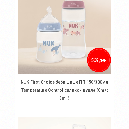
569 ден.
NUK First Choice беби шише ПП 150/300мл
Temperature Control силикон цуцла (0m+;
3m+)
Во кошничка