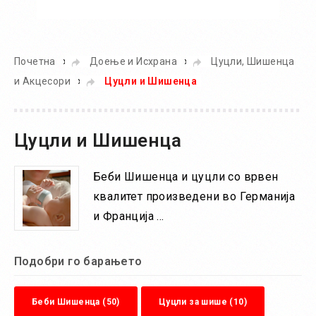
Во кошничка
»
»
Почетна
Доење и Исхрана
Цуцли, Шишенца
»
и Акцесори
Цуцли и Шишенца
Цуцли и Шишенца
Беби Шишенца и цуцли со врвен
квалитет произведени во Германија
и Франција ...
Подобри го барањето
Беби Шишенца (50)
Цуцли за шише (10)