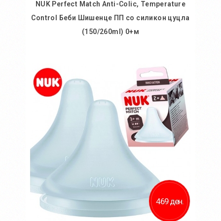
NUK Perfect Match Anti-Colic, Temperature
Control Беби Шишенце ПП со силикон цуцла
(150/260ml) 0+м
Во кошничка
469 ден.