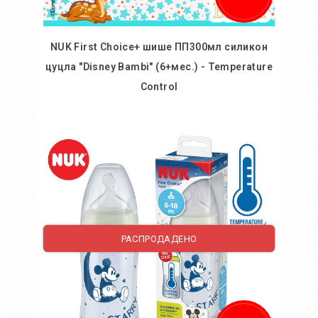
NUK First Choice+ шише ПП300мл силикон
цуцла "Disney Bambi" (6+мес.) - Temperature
Control
Во кошничка
РАСПРОДАДЕНО