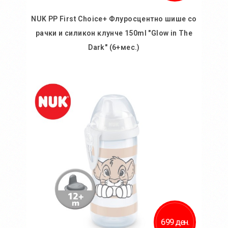
NUK PP First Choice+ Флуросцентно шише со
рачки и силикон клунче 150ml "Glow in The
Dark" (6+мес.)
Во кошничка
699 ден.