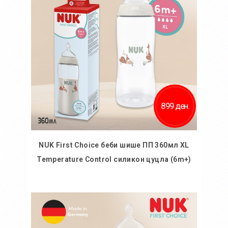
899 ден.
NUK First Choice беби шише ПП 360мл XL
Temperature Control силикон цуцла (6m+)
Во кошничка