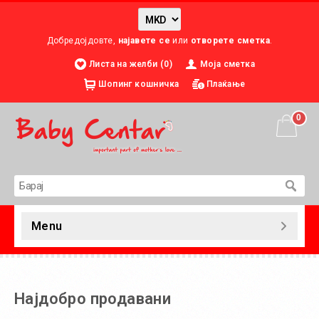
Добредојдовте,
најавете се
или
отворете сметка
.
Листа на желби (0)
Моја сметка
Шопинг кошничка
Плаќање
0
Menu
Најдобро продавани