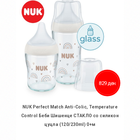
829 ден.
NUK Perfect Match Anti-Colic, Temperature
Control Беби Шишенце СТАКЛО со силикон
цуцла (120/230ml) 0+м