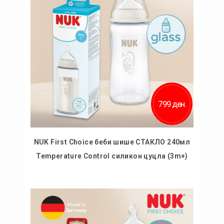
799 ден.
NUK First Choice беби шише СТАКЛО 240мл
Temperature Control силикон цуцла (3m+)
Во кошничка