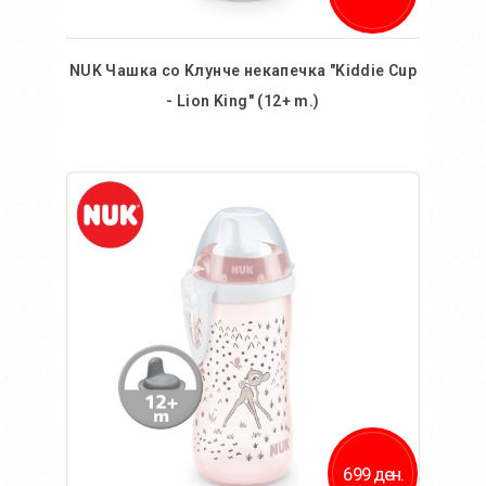
NUK Чашка со Kлунче некапечка "Kiddie Cup
- Lion King" (12+ m.)
Во кошничка
699 ден.