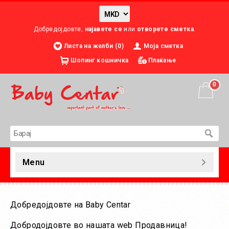
Добредојдовте,
најавете се
или
отворете сметка
.
Листа на желби (0)
Моја сметка
Шопинг кошничка
Плаќање
0
Menu
Добредојдовте на Baby Centar
Добродојдовте во нашата web Продавница!