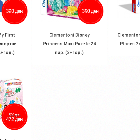
390 ден.
390 ден.
y First
Clementoni Disney
Clementon
спортни
Princess Maxi Puzzle 24
Planes 2
2+год.)
пар. (3+год.)
Во
ничка
Во кошничка
Дод
 желби
Додај во желби
Додај
споредба
Додај за споредба
590 ден.
472 ден.