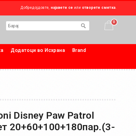
Добредојдовте,
најавете се
или
отворете сметка
.
0
ка
Додатоци во Исхрана
Brand
ni Disney Paw Patrol
ет 20+60+100+180пар.(3-