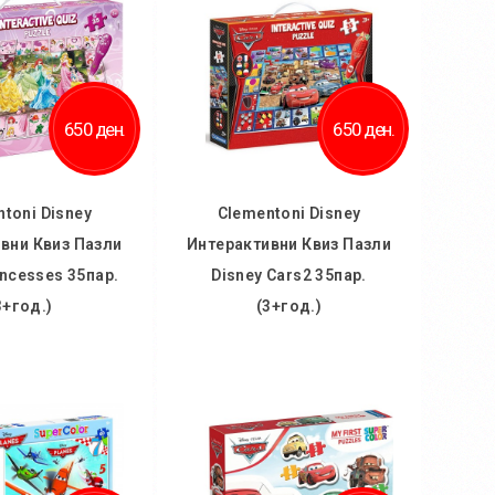
650 ден.
650 ден.
toni Disney
Clementoni Disney
вни Квиз Пазли
Интерактивни Квиз Пазли
incesses 35пар.
Disney Cars2 35пар.
3+год.)
(3+год.)
 кошничка
Во кошничка
ај во желби
Додај во желби
 за споредба
Додај за споредба