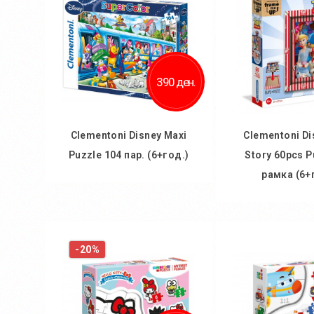
390 ден.
Clementoni Disney Maxi
Clementoni Di
Puzzle 104 пар. (6+год.)
Story 60pcs P
рамка (6+
Во кошничка
Во кош
Додај во желби
-20%
Додај во
Додај за споредба
Додај за 