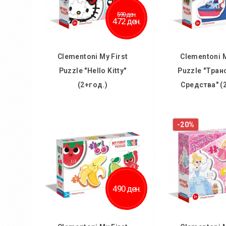
590 ден.
472 ден.
Clementoni My First
Clementoni M
Puzzle "Hello Kitty"
Puzzle "Тран
(2+год.)
Средства" (
Во кошничка
Во кош
-20%
Додај во желби
Додај во
Додај за споредба
Додај за 
490 ден.