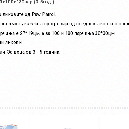
0+100+180пар.(3-5год.)
 ликовите од Paw Patrol.
е овозможува блага прогресија од поедноставно кон пос
арчиња е 27*19цм, а за 100 и 180 парчиња 38*30цм.
сни ликови
. За деца од 3 - 5 години.