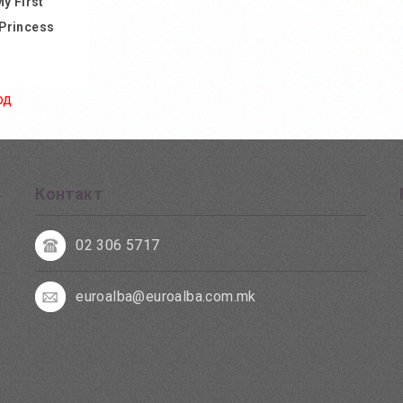
y First
 Princess
од
ничка
 желби
споредба
Контакт
02 306 5717
euroalba@euroalba.com.mk