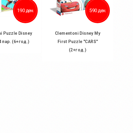
190 ден.
590 ден.
i Puzzle Disney
Clementoni Disney My
4 пар. (6+год.)
First Puzzle "CARS"
(2+год.)
 кошничка
Во кошничка
ај во желби
Додај во желби
 за споредба
Додај за споредба