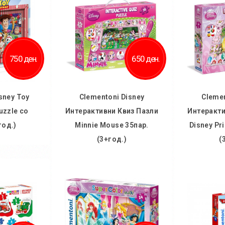
750 ден.
650 ден.
sney Toy
Clementoni Disney
Clemen
uzzle со
Интерактивни Квиз Пазли
Интеракти
год.)
Minnie Mouse 35пар.
Disney Pr
(3+год.)
(
ничка
Во кошничка
Во
 желби
Додај во желби
Дод
споредба
Додај за споредба
Додај