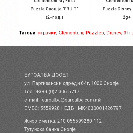
Clementoni My First
Clementoni M
Puzzle Овошје "FRUIT"
Puzzle Disney
(2+год.)
2g+
Тагови:
играчки
,
Clementoni
,
Puzzles
,
Disney
,
3+г
Во кошничка
Во кош
Додај во желби
Додај во
Додај за споредба
Додај за 
ЕУРОАЛБА ДООЕЛ
ул. Партизански одреди 64г, 1000 Скопје
Тел : +389 (0)2 306 5717
e-mail : euroalba@euroalba.com.mk
ЕМБС: 5559928 | ЕДБ : MK4030001426797
Жиро сметка: 210 055599280 112
Тутунска банка Скопје