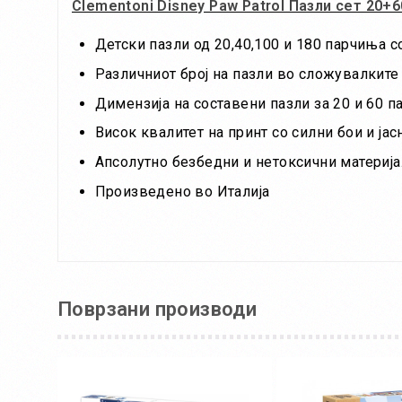
Clementoni Disney Paw Patrol Пазли сет 20+6
Детски пазли од 20,40,100 и 180 парчиња со
Различниот број на пазли во сложувалкит
Димензија на составени пазли за 20 и 60 п
Висок квалитет на принт со силни бои и ја
Апсолутно безбедни и нетоксични материјали
Произведено во Италија
Поврзани производи