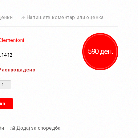
ценки
Напишете коментар или оценка
Clementoni
590 ден.
21412
Распродадено
ка
би
Додај за споредба