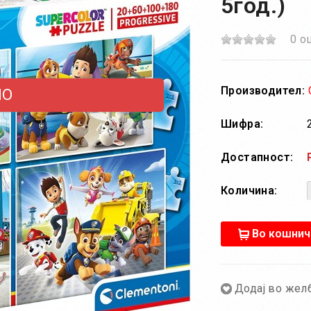
5год.)
0 о
Производител:
НО
Шифра:
Достапност:
Количина:
Во кошнич
Додај во жел