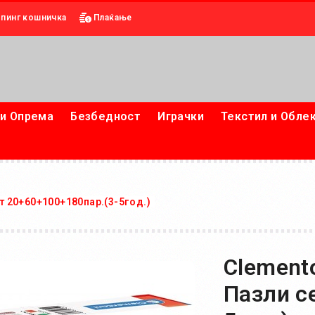
пинг кошничка
Плаќање
и Опрема
Безбедност
Играчки
Текстил и Обле
ет 20+60+100+180пар.(3-5год.)
Clemento
Пазли с