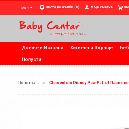
Листа на желби (0)
Моја сметка
Шо
MKD
Доење и Исхрана
Хигиена и Здравје
Беб
Попусти!
»
Почетна
Clementoni Disney Paw Patrol Пазли с