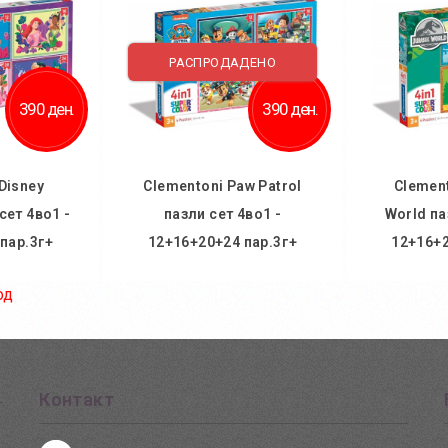
 желби
Додај за споредба
Додај
споредба
РАСПРОДАДЕНО
390 ден.
390 ден.
Disney
Clementoni Paw Patrol
Clement
сет 4во1 -
пазли сет 4во1 -
World па
пар.3г+
12+16+20+24 пар.3г+
12+16+2
од
ничка
Во кошничка
Во
 желби
Додај во желби
Дод
споредба
Додај за споредба
Додај
Контакт