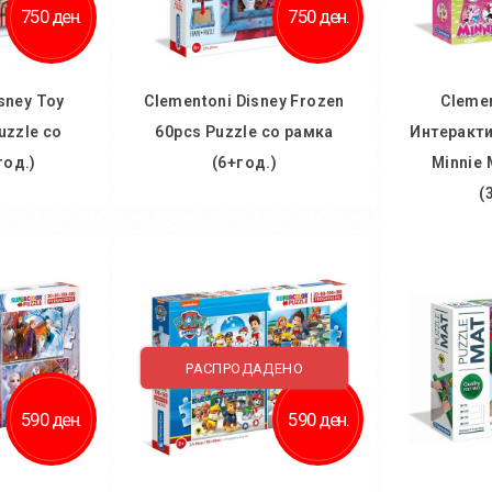
750 ден.
750 ден.
sney Toy
Clementoni Disney Frozen
Clemen
uzzle со
60pcs Puzzle со рамка
Интеракти
год.)
(6+год.)
Minnie 
(
ничка
Во кошничка
Во
 желби
Додај во желби
Дод
споредба
Додај за споредба
Додај
РАСПРОДАДЕНО
590 ден.
590 ден.