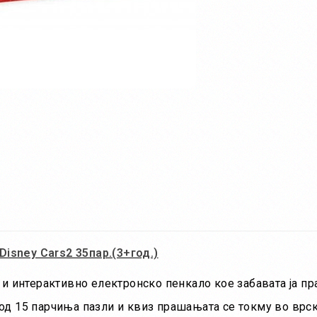
Disney Cars2 35пар.(3+год.)
 и интерактивно електронско пенкало кое забавата ја пр
од 15 парчиња пазли и квиз прашањата се токму во врска