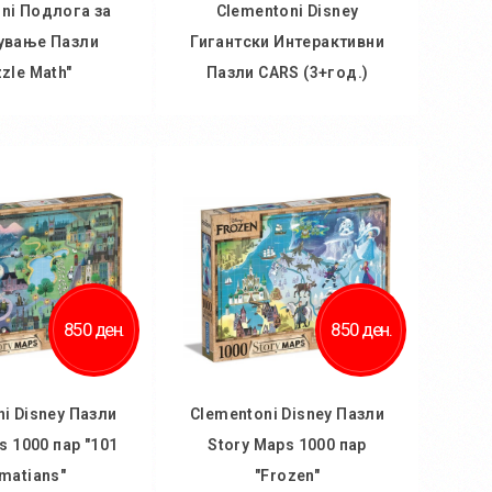
ni Подлога за
Clementoni Disney
ување Пазли
Гигантски Интерактивни
zle Math"
Пазли CARS (3+год.)
 кошничка
Во кошничка
ај во желби
Додај во желби
 за споредба
Додај за споредба
850 ден.
850 ден.
i Disney Пазли
Clementoni Disney Пазли
s 1000 пар "101
Story Maps 1000 пар
matians"
"Frozen"