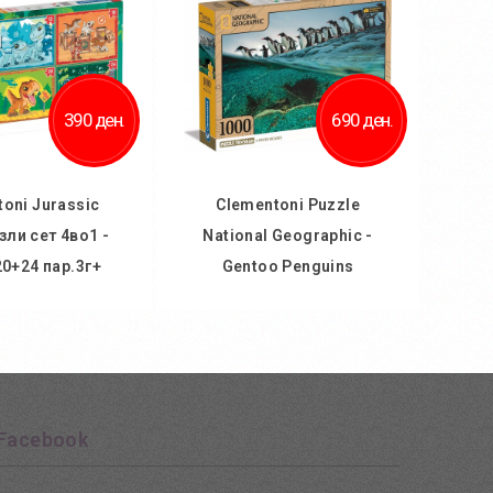
 за споредба
390 ден.
690 ден.
oni Jurassic
Clementoni Puzzle
зли сет 4во1 -
National Geographic -
0+24 пар.3г+
Gentoo Penguins
 кошничка
Во кошничка
ај во желби
Додај во желби
 за споредба
Додај за споредба
Facebook