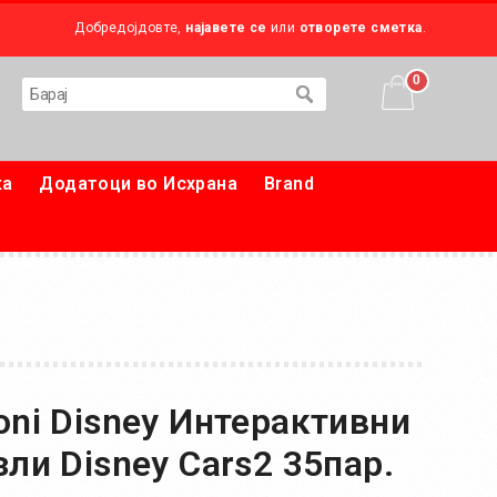
Добредојдовте,
најавете се
или
отворете сметка
.
0
ка
Додатоци во Исхрана
Brand
oni Disney Интерактивни
ли Disney Cars2 35пар.