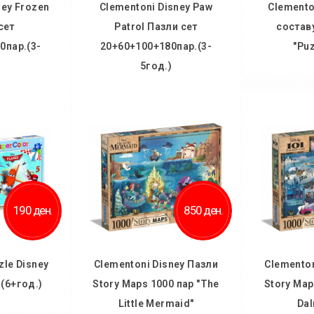
ney Frozen
Clementoni Disney Paw
Clemento
сет
Patrol Пазли сет
состав
0пар.(3-
20+60+100+180пар.(3-
"Puz
)
5год.)
Во
ничка
Во кошничка
Дод
 желби
Додај во желби
Додај
споредба
Додај за споредба
190 ден.
850 ден.
zle Disney
Clementoni Disney Пазли
Clementon
 (6+год.)
Story Maps 1000 пар "The
Story Map
Little Mermaid"
Dal