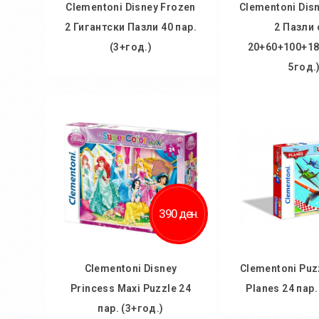
Clementoni Disney Frozen
Clementoni Dis
2 Гигантски Пазли 40 пар.
2 Пазли 
(3+год.)
20+60+100+18
5год.
Во кошничка
Во кош
Додај во желби
Додај во
Додај за споредба
Додај за 
390 ден.
Clementoni Disney
Clementoni Puz
Princess Maxi Puzzle 24
Planes 24 пар.
пар. (3+год.)