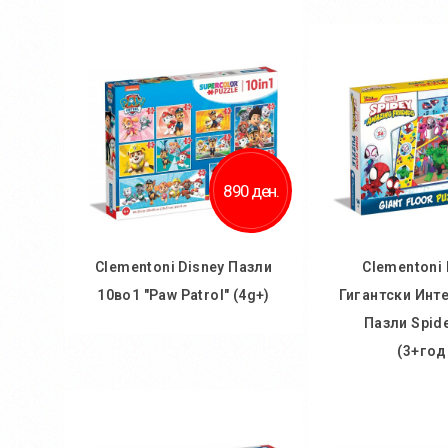
Во кош
Во кошничка
Додај во
Додај во желби
Додај за 
Додај за споредба
890 ден.
Clementoni Disney Пазли
Clementoni 
10во1 "Paw Patrol" (4g+)
Гигантски Инт
Пазли Spid
(3+год
Во кошничка
Додај во желби
Во кош
Додај за споредба