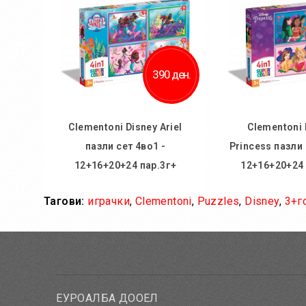
Додај во
Додај за 
390 ден.
Clementoni Disney Ariel
Clementoni 
пазли сет 4во1 -
Princess пазли 
12+16+20+24 пар.3г+
12+16+20+24 
Тагови:
играчки
,
Clementoni
,
Puzzles
,
Disney
,
3+г
Во кошничка
Во кош
Додај во желби
Додај во
Додај за споредба
Додај за 
ЕУРОАЛБА ДООЕЛ