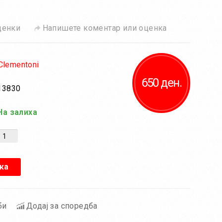
ценки
Напишете коментар или оценка
Clementoni
650 ден.
13830
а залиха
ка
би
Додај за споредба