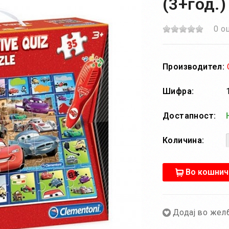
(3+год.)
0 о
Производител:
Шифра:
Достапност:
Н
Количина:
Во кошнич
Додај во жел