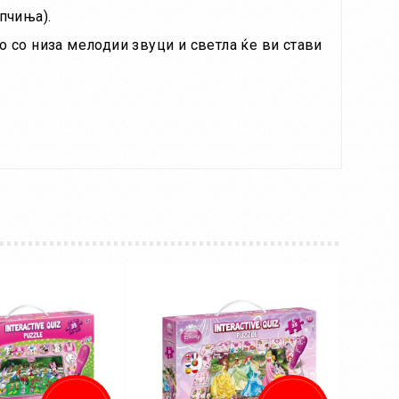
пчиња).
о со низа мелодии звуци и светла ќе ви стави