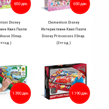
650 ден.
650 ден.
toni Disney
Clementoni Disney
вни Квиз Пазли
Интерактивни Квиз Пазли
Mouse 35пар.
Disney Princesses 35пар.
3+год.)
(3+год.)
 кошничка
Во кошничка
ај во желби
Додај во желби
 за споредба
Додај за споредба
1.390 ден.
1.190 ден.