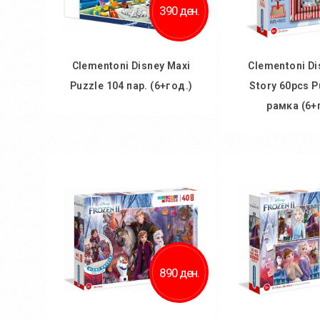
390 ден.
Clementoni Disney Maxi
Clementoni Di
Puzzle 104 пар. (6+год.)
Story 60pcs P
рамка (6+
Во кошничка
Во кош
Додај во желби
Додај во
Додај за споредба
Додај за 
890 ден.