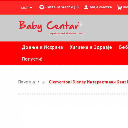
Листа на желби (0)
Моја сметка
Шо
MKD
Доење и Исхрана
Хигиена и Здравје
Беб
Попусти!
»
Почетна
Clementoni Disney Интерактивни Квиз 