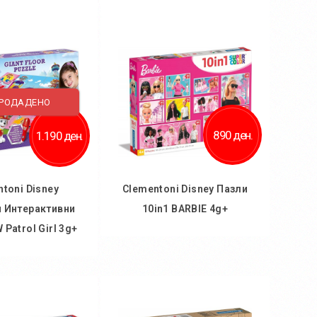
 кошничка
Во кошничка
ај во желби
Додај во желби
 за споредба
Додај за споредба
ПРОДАДЕНО
890 ден.
1.190 ден.
toni Disney
Clementoni Disney Пазли
и Интерактивни
10in1 BARBIE 4g+
Patrol Girl 3g+
Во кошничка
 кошничка
Додај во желби
ај во желби
Додај за споредба