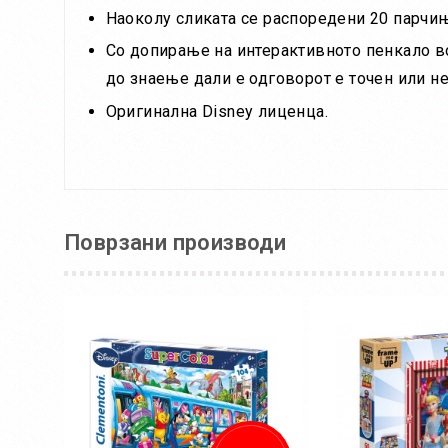
Наоколу сликата се распоредени 20 парчиња
Со допирање на интерактивното пенкало во 
до знаење дали е одговорот е точен или не
Оригинална Disney лиценца.
Поврзани производи