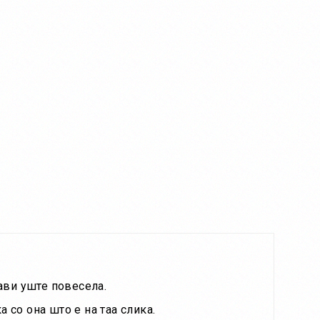
ави уште повесела.
 со она што е на таа слика.