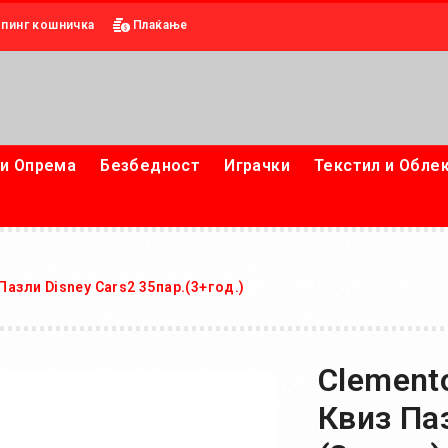
пинг кошничка
Плаќање
и Опрема
Безбедност
Играчки
Текстил и Обле
Пазли Disney Cars2 35пар.(3+год.)
Clement
Квиз Паз