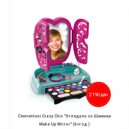
Во кошничка
Додај во желби
Додај за споредба
2.190 ден.
Clementoni Crazy Chic "Огледало со Шминки
Make Up Mirror" (6+год.)