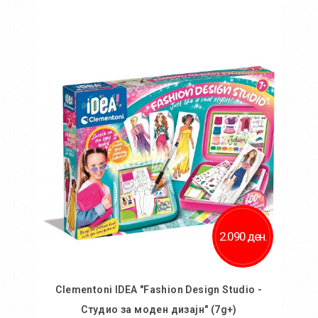
Во кошничка
Додај во желби
Додај за споредба
2.090 ден.
Clementoni IDEA "Fashion Design Studio -
Студио за моден дизајн" (7g+)