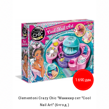
Во кошничка
Додај во желби
Додај за споредба
1.690 ден.
Clementoni Crazy Chic "Маникир сет "Cool
Nail Art" (6+год.)