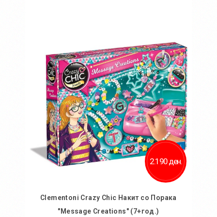
Во кошничка
Додај во желби
Додај за споредба
2.190 ден.
Clementoni Crazy Chic Накит со Порака
"Message Creations" (7+год.)