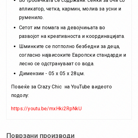
Во тробичката се содржани: сенки за очи со
апликатор, четка, кармин, молив за усни и
руменило.
Сетот им помага на девојчињата во
развојот на креативноста и координацијата.
Шминките се потполно безбедни за деца,
согласно највисоките Европски стандарди и
лесно се одстрануваат со вода.
Димензии - 05 х 05 х 28цм.
Повеќе за Crazy Chic на YouTube видеото
подолу:
https://youtu.be/mxHki2RpNkU
Поврзани производи