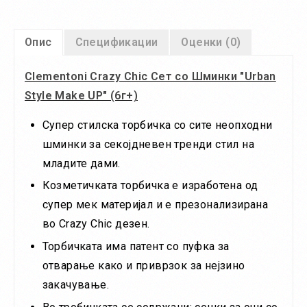
Опис
Спецификации
Оценки (0)
Clementoni Crazy Chic Сет со Шминки "Urban
Style Make UP" (6г+)
Супер стилска торбичка со сите неопходни
шминки за секојдневен тренди стил на
младите дами.
Козметичката торбичка е изработена од
супер мек материјал и е презонализирана
во Crazy Chic дезен.
Торбичката има патент со пуфка за
отварање како и приврзок за нејзино
закачување.