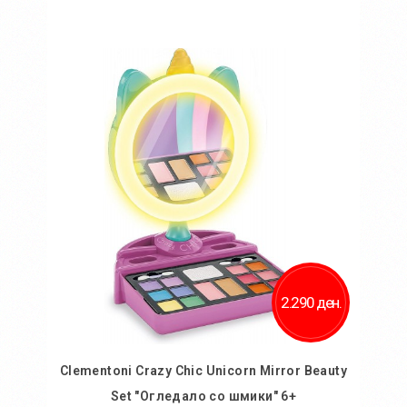
Во кошничка
Додај во желби
Додај за споредба
2.290 ден.
Clementoni Crazy Chic Unicorn Mirror Beauty
Set "Огледало со шмики" 6+