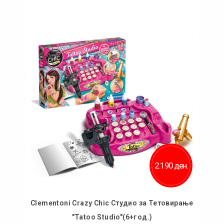
Во кошничка
Додај во желби
Додај за споредба
2.190 ден.
Clementoni Crazy Chic Студио за Тетовирање
"Tatoo Studio"(6+год.)