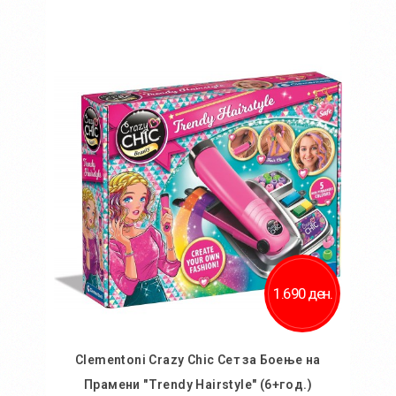
Во кошничка
Додај во желби
Додај за споредба
1.690 ден.
Clementoni Crazy Chic Сет за Боење на
Прамени "Trendy Hairstyle" (6+год.)