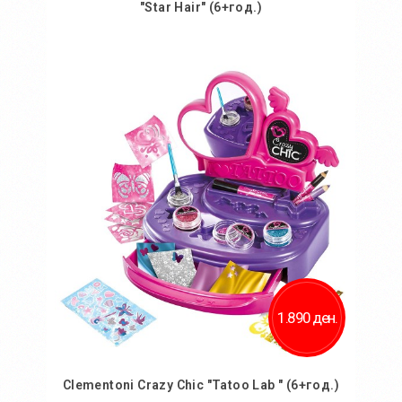
"Star Hair" (6+год.)
Во кошничка
Додај во желби
Додај за споредба
1.890 ден.
Clementoni Crazy Chic "Tatoo Lab " (6+год.)