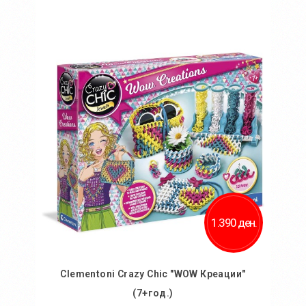
Во кошничка
Додај во желби
Додај за споредба
1.390 ден.
Clementoni Crazy Chic "WOW Креации"
(7+год.)