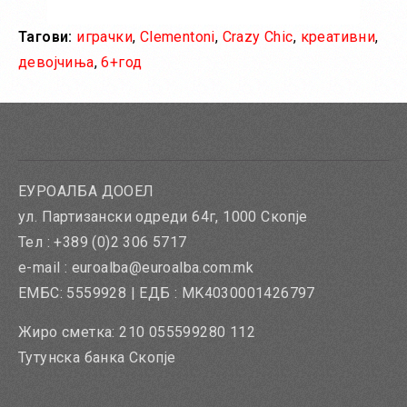
Тагови:
играчки
,
Clementoni
,
Crazy Chic
,
креативни
,
Во кошничка
девојчиња
,
6+год
Додај во желби
Додај за споредба
ЕУРОАЛБА ДООЕЛ
ул. Партизански одреди 64г, 1000 Скопје
Тел : +389 (0)2 306 5717
e-mail : euroalba@euroalba.com.mk
ЕМБС: 5559928 | ЕДБ : MK4030001426797
Жиро сметка: 210 055599280 112
Тутунска банка Скопје