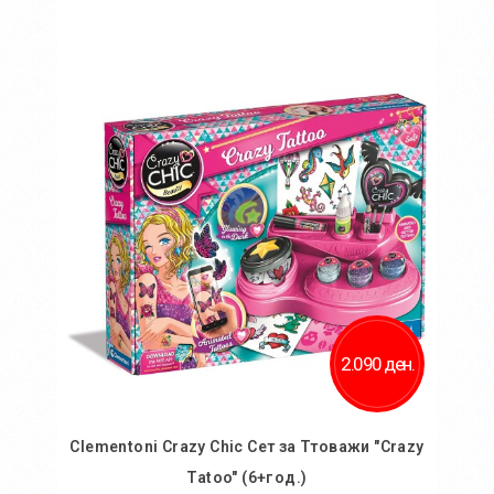
Во кошничка
Додај во желби
Додај за споредба
2.090 ден.
Clementoni Crazy Chic Сет за Ттоважи "Crazy
Tatoo" (6+год.)