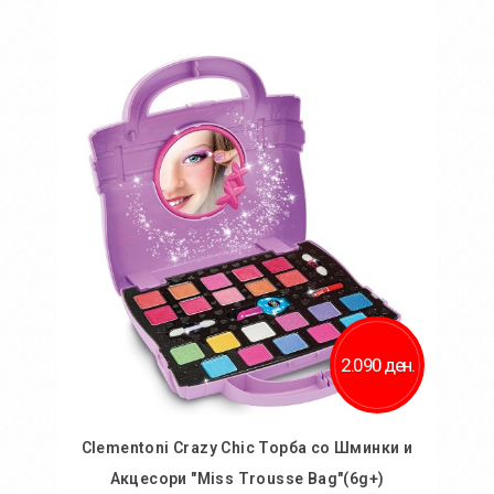
Во кошничка
Додај во желби
Додај за споредба
2.090 ден.
Clementoni Crazy Chic Торба со Шминки и
Акцесори "Miss Trousse Bag"(6g+)