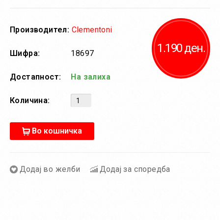
Производител:
Clementoni
1.190 ден.
Шифра:
18697
Достапност:
На залиха
Количина:
Во кошничка
Додај во желби
Додај за споредба