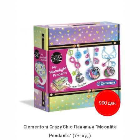
Во кошничка
Додај во желби
Додај за споредба
990 ден.
Clementoni Crazy Chic Ланчиња "Moonlite
Pendants" (7+год.)