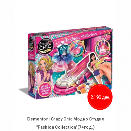
Во кошничка
Додај во желби
Додај за споредба
2.190 ден.
Clementoni Crazy Chic Модно Студио
"Fashion Collection"(7+год.)