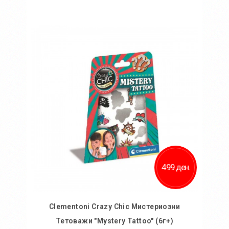
Во кошничка
Додај во желби
Додај за споредба
499 ден.
Clementoni Crazy Chic Мистериозни
Тетоважи "Mystery Tattoo" (6г+)