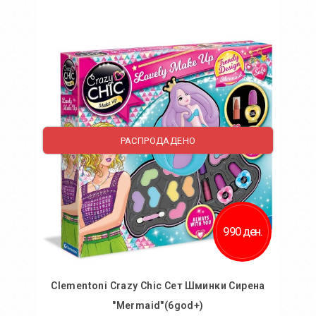
Во кошничка
Додај во желби
Додај за споредба
РАСПРОДАДЕНО
990 ден.
Clementoni Crazy Chic Сет Шминки Сирена
"Mermaid"(6god+)