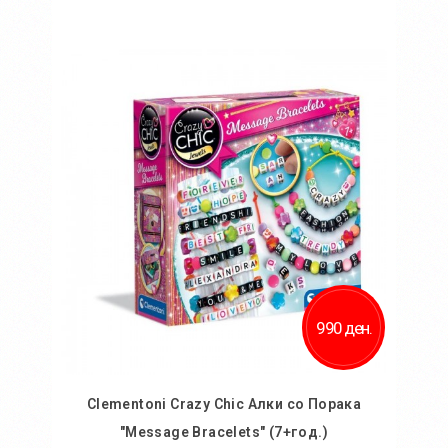
Во кошничка
Додај во желби
Додај за споредба
990 ден.
Clementoni Crazy Chic Алки со Порака
"Message Bracelets" (7+год.)