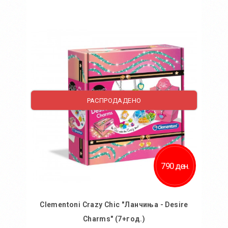
Во кошничка
Додај во желби
Додај за споредба
РАСПРОДАДЕНО
790 ден.
Clementoni Crazy Chic "Ланчиња - Desire
Charms" (7+год.)