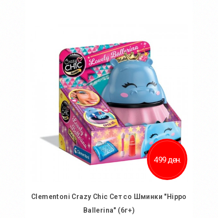
Во кошничка
Додај во желби
Додај за споредба
499 ден.
Clementoni Crazy Chic Сет со Шминки "Hippo
Ballerina" (6г+)