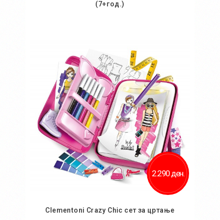
(7+год.)
Во кошничка
Додај во желби
Додај за споредба
2.290 ден.
Clementoni Crazy Chic сет за цртање