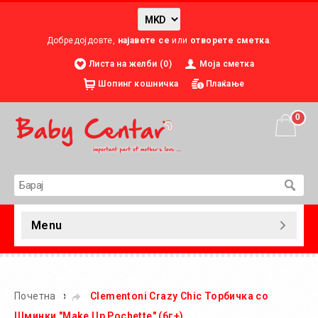
Добредојдовте,
најавете се
или
отворете сметка
.
Листа на желби (0)
Моја сметка
Шопинг кошничка
Плаќање
0
Menu
»
Почетна
Clementoni Crazy Chic Торбичка со
Шминки "Make Up Pochette" (6г+)