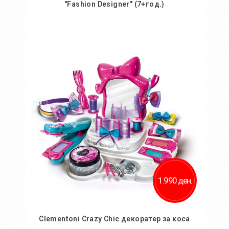
"Fashion Designer" (7+год.)
Во кошничка
Додај во желби
Додај за споредба
1.990 ден.
Clementoni Crazy Chic декоратер за коса