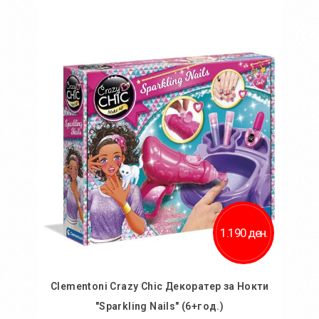
Во кошничка
Додај во желби
Додај за споредба
1.190 ден.
Clementoni Crazy Chic Декоратер за Нокти
"Sparkling Nails" (6+год.)