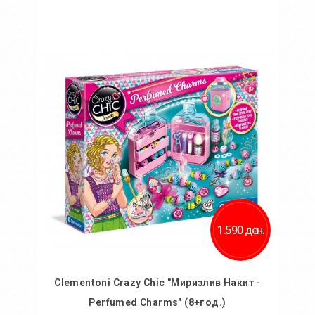
Во кошничка
Додај во желби
Додај за споредба
1.590 ден.
Clementoni Crazy Chic "Миризлив Накит -
Perfumed Charms" (8+год.)