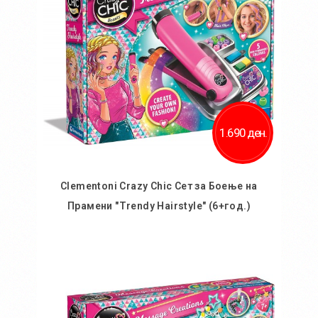
1.690 ден.
Clementoni Crazy Chic Сет за Боење на
Прамени "Trendy Hairstyle" (6+год.)
Во кошничка
Додај во желби
Додај за споредба