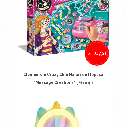
2.190 ден.
Clementoni Crazy Chic Накит со Порака
"Message Creations" (7+год.)
Во кошничка
Додај во желби
Додај за споредба