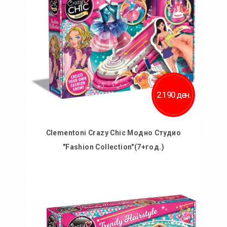
2.190 ден.
Clementoni Crazy Chic Модно Студио
"Fashion Collection"(7+год.)
Во кошничка
Додај во желби
Додај за споредба