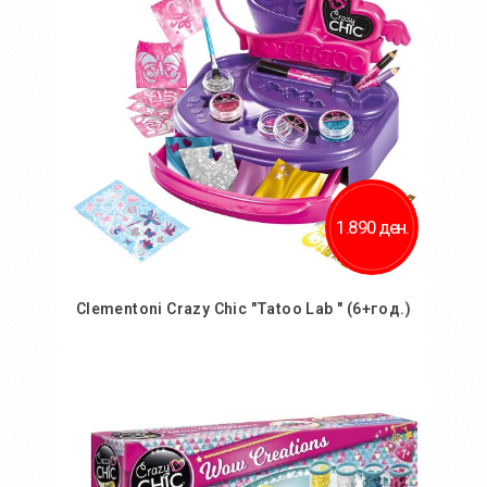
Додај за споредба
1.890 ден.
Clementoni Crazy Chic "Tatoo Lab " (6+год.)
Во кошничка
Додај во желби
Додај за споредба