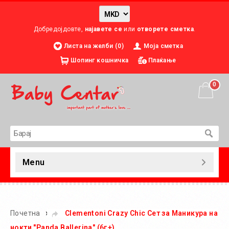
Добредојдовте,
најавете се
или
отворете сметка
.
Листа на желби (0)
Моја сметка
Шопинг кошничка
Плаќање
0
Menu
»
Почетна
Clementoni Crazy Chic Сет за Маникура на
нокти "Panda Ballerina" (6г+)