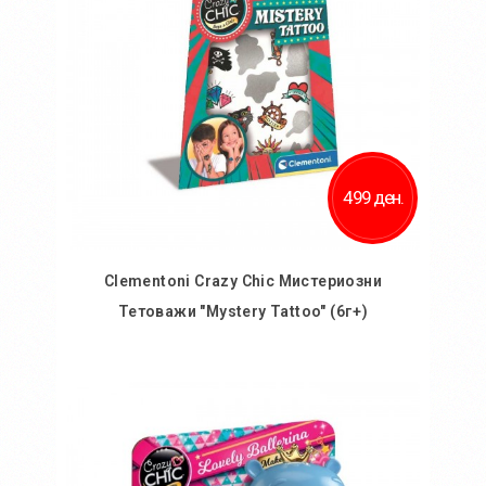
499 ден.
Clementoni Crazy Chic Мистериозни
Тетоважи "Mystery Tattoo" (6г+)
Во кошничка
Додај во желби
Додај за споредба