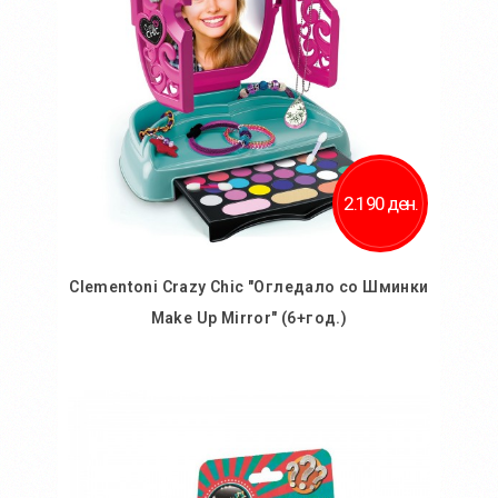
2.190 ден.
Clementoni Crazy Chic "Огледало со Шминки
Make Up Mirror" (6+год.)
Во кошничка
Додај во желби
Додај за споредба