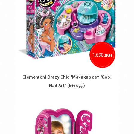
1.690 ден.
Clementoni Crazy Chic "Маникир сет "Cool
Nail Art" (6+год.)
Во кошничка
Додај во желби
Додај за споредба