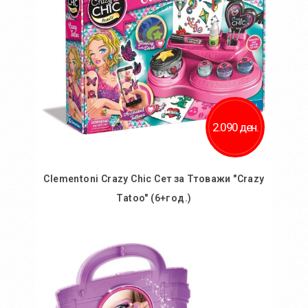
2.090 ден.
Clementoni Crazy Chic Сет за Ттоважи "Crazy
Tatoo" (6+год.)
Во кошничка
Додај во желби
Додај за споредба