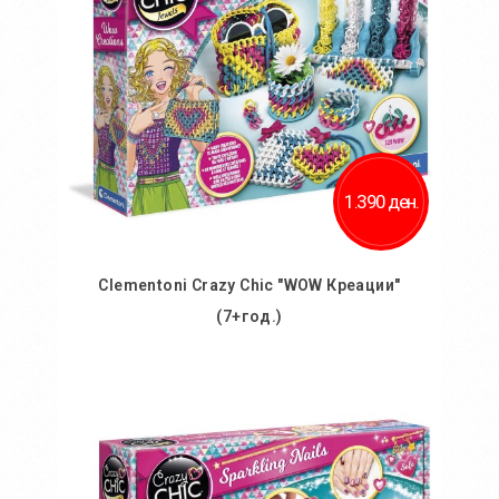
1.390 ден.
Clementoni Crazy Chic "WOW Креации"
(7+год.)
Во кошничка
Додај во желби
Додај за споредба