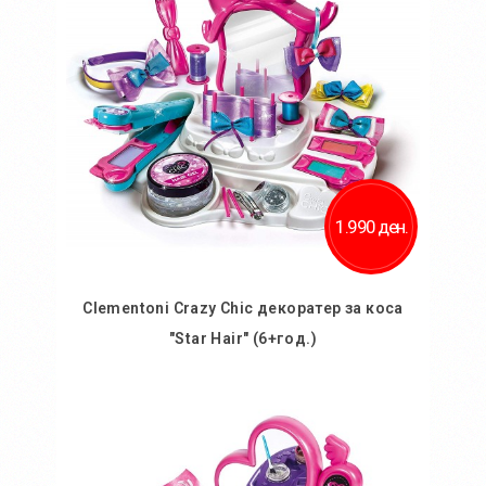
Додај за споредба
1.990 ден.
Clementoni Crazy Chic декоратер за коса
"Star Hair" (6+год.)
Во кошничка
Додај во желби