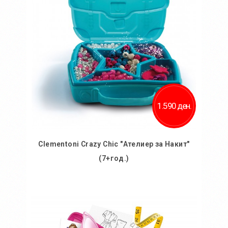
1.590 ден.
Clementoni Crazy Chic "Ателиер за Накит"
(7+год.)
Во кошничка
Додај во желби