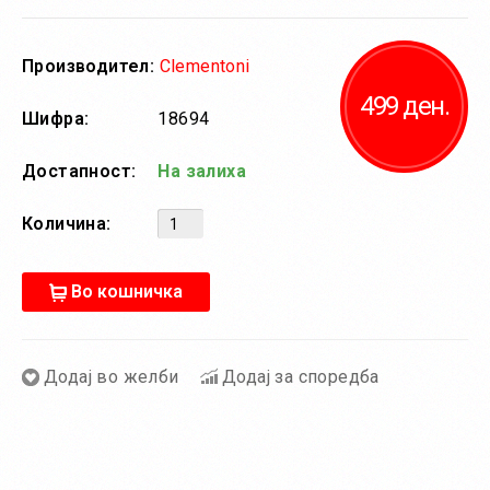
Производител:
Clementoni
499 ден.
Шифра:
18694
Достапност:
На залиха
Количина:
Во кошничка
Додај во желби
Додај за споредба