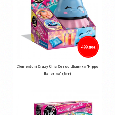
499 ден.
Clementoni Crazy Chic Сет со Шминки "Hippo
Ballerina" (6г+)
Во кошничка
Додај во желби
Додај за споредба