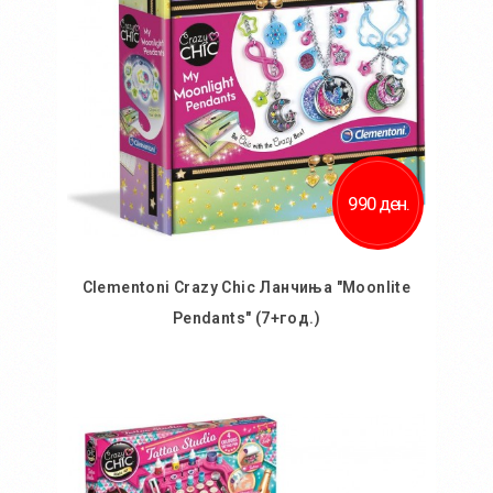
990 ден.
Clementoni Crazy Chic Ланчиња "Moonlite
Pendants" (7+год.)
Во кошничка
Додај во желби
Додај за споредба