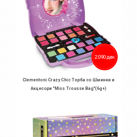
2.090 ден.
Clementoni Crazy Chic Торба со Шминки и
Акцесори "Miss Trousse Bag"(6g+)
Во кошничка
Додај во желби
Додај за споредба