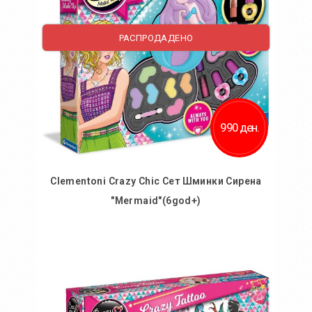
РАСПРОДАДЕНО
990 ден.
Clementoni Crazy Chic Сет Шминки Сирена
"Mermaid"(6god+)
Во кошничка
Додај во желби
Додај за споредба