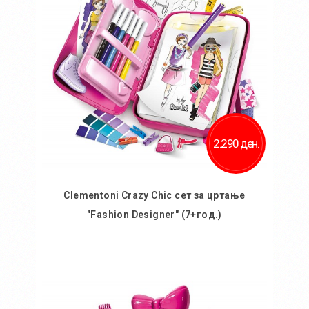
Додај за споредба
2.290 ден.
Clementoni Crazy Chic сет за цртање
"Fashion Designer" (7+год.)
Во кошничка
Додај во желби