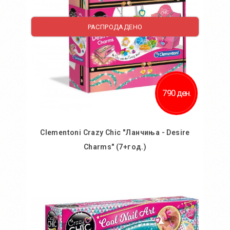
РАСПРОДАДЕНО
790 ден.
Clementoni Crazy Chic "Ланчиња - Desire
Charms" (7+год.)
Во кошничка
Додај во желби
Додај за споредба