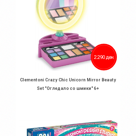
2.290 ден.
Clementoni Crazy Chic Unicorn Mirror Beauty
Set "Огледало со шмики" 6+
Во кошничка
Додај во желби
Додај за споредба