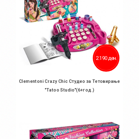
2.190 ден.
Clementoni Crazy Chic Студио за Тетовирање
"Tatoo Studio"(6+год.)
Во кошничка
Додај во желби
Додај за споредба