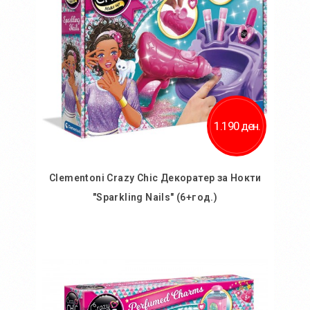
1.190 ден.
Clementoni Crazy Chic Декоратер за Нокти
"Sparkling Nails" (6+год.)
Во кошничка
Додај во желби
Додај за споредба