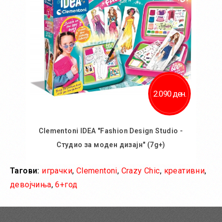
2.090 ден.
Clementoni IDEA "Fashion Design Studio -
Студио за моден дизајн" (7g+)
Тагови:
играчки
,
Clementoni
,
Crazy Chic
,
креативни
,
Во кошничка
девојчиња
,
6+год
Додај во желби
Додај за споредба