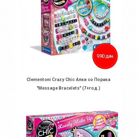
990 ден.
Clementoni Crazy Chic Алки со Порака
"Message Bracelets" (7+год.)
Во кошничка
Додај во желби
Додај за споредба