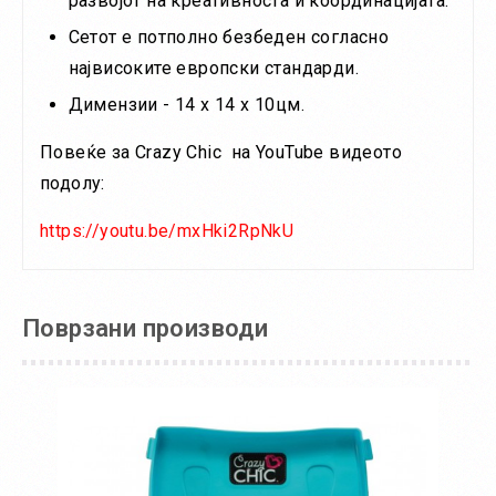
развојот на креативноста и координацијата.
Сетот е потполно безбеден согласно
највисоките европски стандарди.
Димензии - 14 х 14 х 10цм.
Повеќе за Crazy Chic на YouTube видеото
подолу:
https://youtu.be/mxHki2RpNkU
Поврзани производи