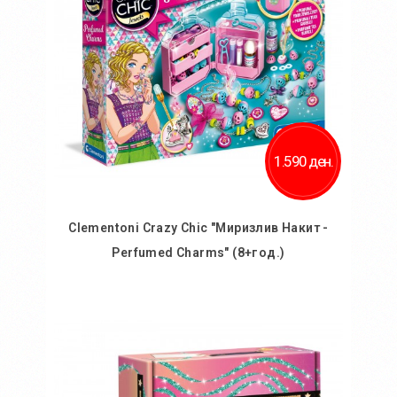
1.590 ден.
Clementoni Crazy Chic "Миризлив Накит -
Perfumed Charms" (8+год.)
Во кошничка
Додај во желби
Додај за споредба