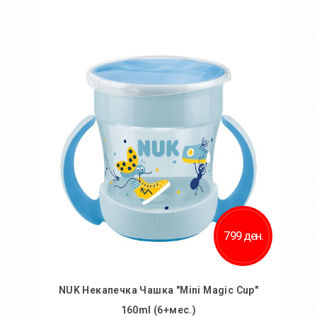
Во кошничка
Додај во желби
Додај за споредба
799 ден.
NUK Некапечка Чашка "Mini Magic Cup"
160ml (6+мес.)