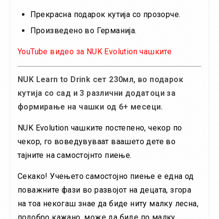
Прекрасна подарок кутија со прозорче.
Произведено во Германија.
YouTube видео за NUK Evolution чашките
NUK Learn to Drink сет 230мл, во подарок
кутија со сад и 3 различни додатоци за
формирање на чашки од 6+ месеци.
NUK Evolution чашките постепено, чекор по
чекор, го воведувуваат ваашето дете во
тајните на самостојнто пиење.
Секако! Учењето самостојно пиење е една од
поважните фази во развојот на децата, згора
на тоа некогаш знае да биде ниту малку лесна,
подобро кажано, може да биде по малку