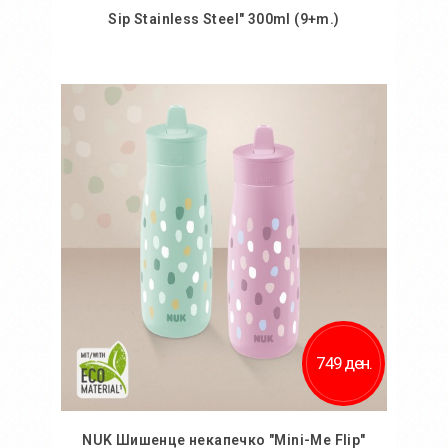
Sip Stainless Steel" 300ml (9+m.)
Во кошничка
Додај во желби
Додај за споредба
749 ден.
NUK Шишенце некапечко "Mini-Me Flip"