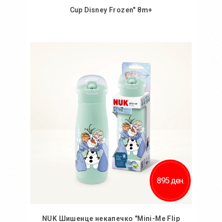
Cup Disney Frozen" 8m+
Во кошничка
Додај во желби
Додај за споредба
895 ден.
NUK Шишенце некапечко "Mini-Me Flip