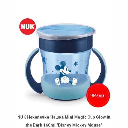
Во кошничка
Додај во желби
Додај за споредба
989 ден.
NUK Некапечка Чашка Mini Magic Cup Glow in
the Dark 160ml "Disney Mickey Mouse"