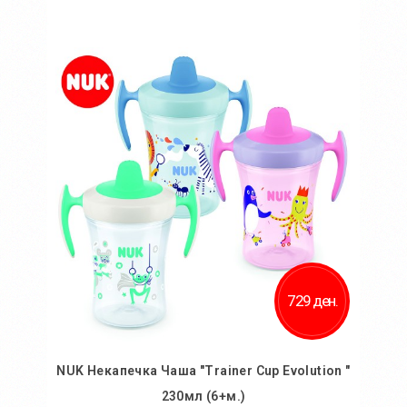
Во кошничка
Додај во желби
Додај за споредба
729 ден.
NUK Некапечка Чаша "Trainer Cup Evolution "
230мл (6+м.)