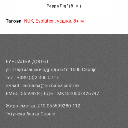
Peppa Pig" (8+м.)
Тагови:
NUK
,
Evolution
,
чашки
,
8+ м.
Во кошничка
Додај во желби
Додај за споредба
ЕУРОАЛБА ДООЕЛ
ул. Партизански одреди 64г, 1000 Скопје
Тел : +389 (0)2 306 5717
e-mail : euroalba@euroalba.com.mk
ЕМБС: 5559928 | ЕДБ : MK4030001426797
Жиро сметка: 210 055599280 112
Тутунска банка Скопје