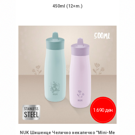
450ml (12+m.)
Во кошничка
Додај во желби
Додај за споредба
1.690 ден.
NUK Шишенце Челично некапечко "Mini-Me