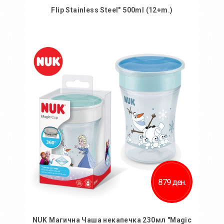
Flip Stainless Steel" 500ml (12+m.)
Во кошничка
Додај во желби
Додај за споредба
879 ден.
NUK Магична Чаша некапечка 230мл "Magic