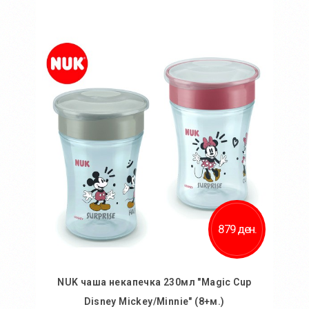
Во кошничка
Додај во желби
Додај за споредба
879 ден.
NUK чаша некапечка 230мл "Magic Cup
Disney Mickey/Minnie" (8+м.)