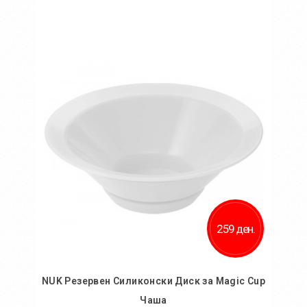
Во кошничка
Додај во желби
Додај за споредба
259 ден.
NUK Резервен Силиконски Диск за Magic Cup
Чаша