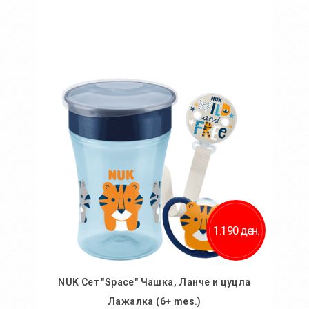
Во кошничка
Додај во желби
Додај за споредба
1.190 ден.
NUK Сет "Space" Чашка, Ланче и цуцла
Лажалка (6+ mes.)