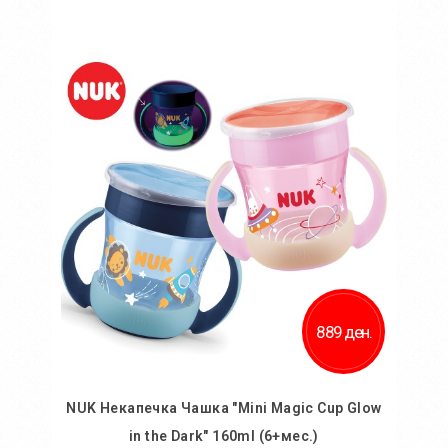
Во кошничка
Додај во желби
Додај за споредба
889 ден.
NUK Некапечка Чашка "Mini Magic Cup Glow
in the Dark" 160ml (6+мес.)