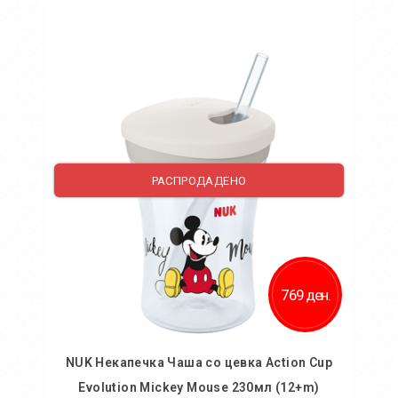
Во кошничка
Додај во желби
Додај за споредба
РАСПРОДАДЕНО
769 ден.
NUK Некапечка Чаша со цевка Action Cup
Evolution Mickey Mouse 230мл (12+m)