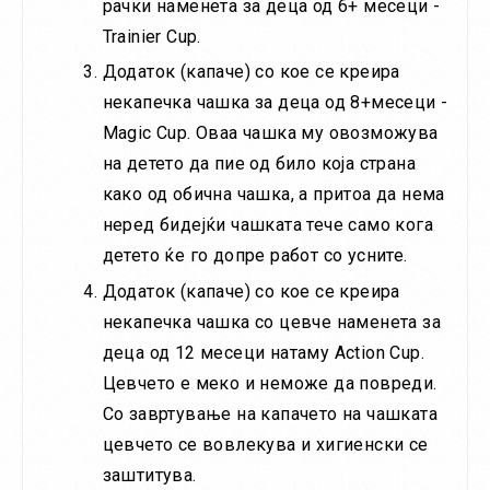
рачки наменета за деца од 6+ месеци -
Trainier Cup.
Додаток (капаче) со кое се креира
некапечка чашка за деца од 8+месеци -
Magic Cup. Оваа чашка му овозможува
на детето да пие од било која страна
како од обична чашка, а притоа да нема
неред бидејќи чашката тече само кога
детето ќе го допре работ со усните.
Додаток (капаче) со кое се креира
некапечка чашка со цевче наменета за
деца од 12 месеци натаму Action Cup.
Цевчето е меко и неможе да повреди.
Со завртување на капачето на чашката
цевчето се вовлекува и хигиенски се
заштитува.