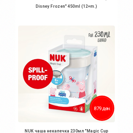
Disney Frozen" 450ml (12+m.)
Во кошничка
Додај во желби
Додај за споредба
879 ден.
NUK чаша некапечка 230мл "Magic Cup