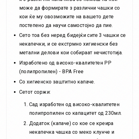
може да формирате з различни чашки со
кои ќе му овозможите на вашето дете
постепено да научи самостојно да пие.
Сето тоа без неред бидејќи сите 3 чашки се
некапечки, и се екстрмно хигиенски без
метални делови кои собираат нечистотија.
Изработено од високо-квалитетен PP
(полипропилен) - BPA Free
Со хигиенско заштитно капаче.
Сетот соржи:
Сад изработен од високо-квалитетен
полипропилен со капацитет од 230мл.
Додаток (капаче) со кое се креира
некапечка чашка со меко клунче и