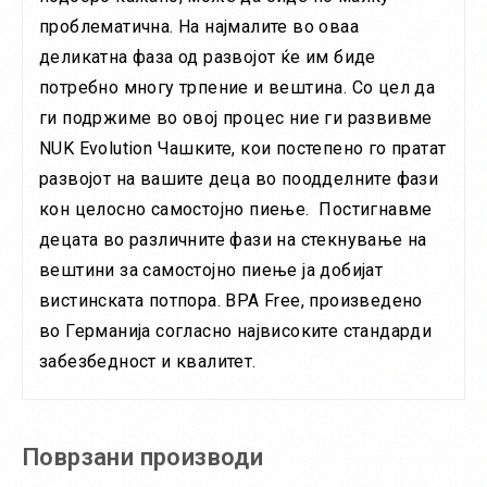
проблематична. На најмалите во оваа
деликатна фаза од развојот ќе им биде
потребно многу трпение и вештина. Со цел да
ги подржиме во овој процес ние ги развивме
NUK Evolution Чашките, кои постепено го пратат
развојот на вашите деца во поодделните фази
кон целосно самостојно пиење. Постигнавме
децата во различните фази на стекнување на
вештини за самостојно пиење ја добијат
вистинската потпора. BPA Free, произведено
во Германија согласно највисоките стандарди
забезбедност и квалитет.
Поврзани производи