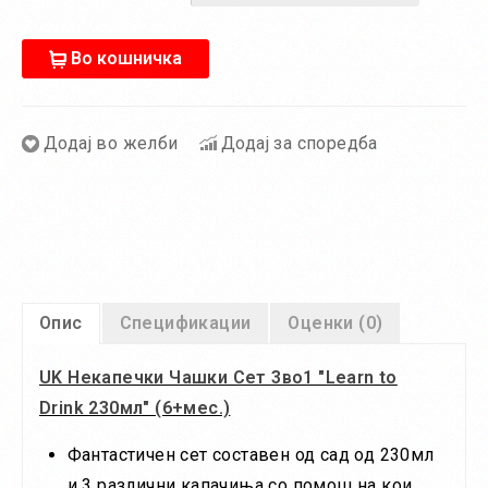
Во кошничка
Додај во желби
Додај за споредба
Опис
Спецификации
Оценки (0)
UK Некапечки Чашки Сет 3во1 "Learn to
Drink 230мл" (6+мес.)
Фантастичен сет составен од сад од 230мл
и 3 различни капачиња со помош на кои