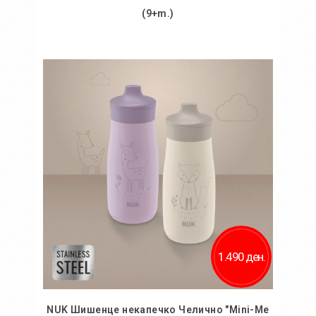
(9+m.)
Во кошничка
Додај во желби
Додај за споредба
1.490 ден.
NUK Шишенце некапечко Челично "Mini-Me