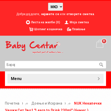
Добредојдовте,
најавете се
или
отворете сметка
.
Листа на желби (0)
Моја сметка
Шопинг кошничка
Плаќање
0
Menu
»
»
Почетна
Доење и Исхрана
NUK Некапечки
Чашки Сет 3во1 "Learn to Drink 230ml" (6+мес.)