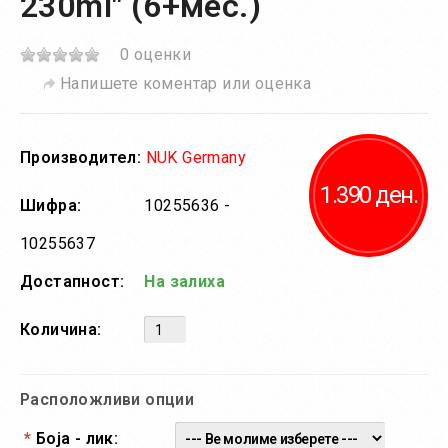
230ml" (6+мес.)
0 оценки
Напишете коментар или оценка
Производител:
NUK Germany
1.390 ден.
Шифра:
10255636 -
10255637
Достапност:
На залиха
Количина:
Расположливи опции
*
Боја - лик: