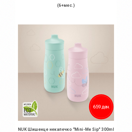
(6+мес.)
Во кошничка
Додај во желби
Додај за споредба
659 ден.
NUK Шишенце некапечко "Mini-Me Sip" 300ml