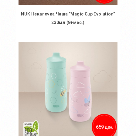
NUK Некапечка Чаша "Magic Cup Evolution"
230мл (8+мес.)
Во кошничка
Додај во желби
Додај за споредба
659 ден.