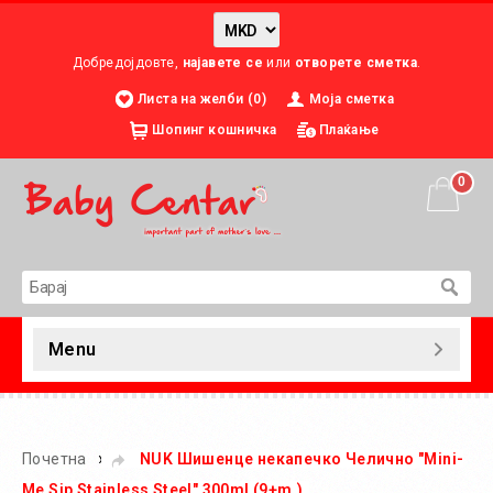
Добредојдовте,
најавете се
или
отворете сметка
.
Листа на желби (0)
Моја сметка
Шопинг кошничка
Плаќање
0
Menu
»
Почетна
NUK Шишенце некапечко Челично "Mini-
Me Sip Stainless Steel" 300ml (9+m.)