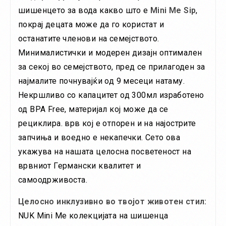
шишенцето за вода какво што е
Mini Me Sip
,
покрај децата може да го користат и
останатите членови на семејството.
Минималистички и модерен дизајн оптимален
за секој во семејството, пред се прилагоден за
најмалите почнувајќи од 9 месеци натаму.
Некршливо со капацитет од 300мл изработено
од BPA Free, материјал кој може да се
рециклира. врв кој е отпорен и на најострите
запчиња и воедно е некапечки. Сето ова
укажува на нашата целосна посветеност на
врвниот Германски квалитет и
самоодрживоста.
Целосно инклузивно во твојот животен стил:
NUK Mini Me колекцијата на шишенца