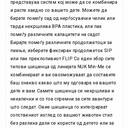
представува систем кој може да се комбинира
и расте заедно со вашето дете. Можете да
бирате помеѓу сад од нерѓосувачки челик или
тврда некршлива BPA пластика, или пак
помеѓу различните капацитети на садот.
Бирајте помеѓу различните продолжетоци за
пиење, изберете фиксиран продолжеток SIP
или пак преклопивиот FLIP. Со еден збор сите
типови шишенца од линијата NUK Min-Me се
комбинираат и ви овозможуваат да составите
баш онакво какво што му одговара на вашето
дете и вам. Самите шишенца се некршливи и
некапечки и со тоа спремни за сите авантури
што следат. Овие шишенца го интегрираат
сопствениот изглед со вашиот животен стил
без разлика дали се користи од детето или за