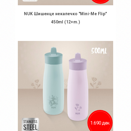
NUK Шишенце некапечко "Mini-Me Flip"
450ml (12+m.)
Во кошничка
Додај во желби
Додај за споредба
1.690 ден.