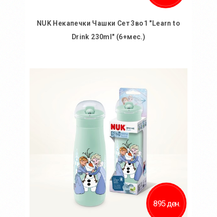
NUK Некапечки Чашки Сет 3во1 "Learn to
Drink 230ml" (6+мес.)
Во кошничка
Додај во желби
Додај за споредба
895 ден.