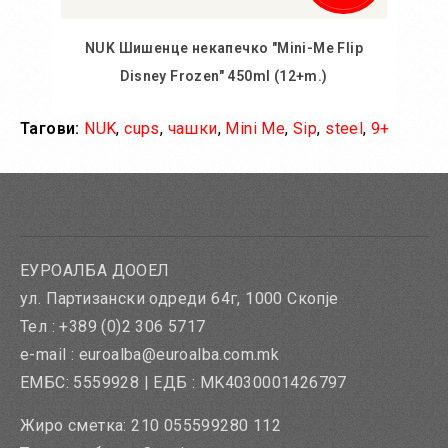
NUK Шишенце некапечко "Mini-Me Flip
Disney Frozen" 450ml (12+m.)
Тагови:
NUK
,
cups
,
чашки
,
Mini Me
,
Sip
,
steel
,
9+
Во кошничка
Додај во желби
Додај за споредба
ЕУРОАЛБА ДООЕЛ
ул. Партизански одреди 64г, 1000 Скопје
Тел : +389 (0)2 306 5717
e-mail : euroalba@euroalba.com.mk
ЕМБС: 5559928 | ЕДБ : MK4030001426797
Жиро сметка: 210 055599280 112