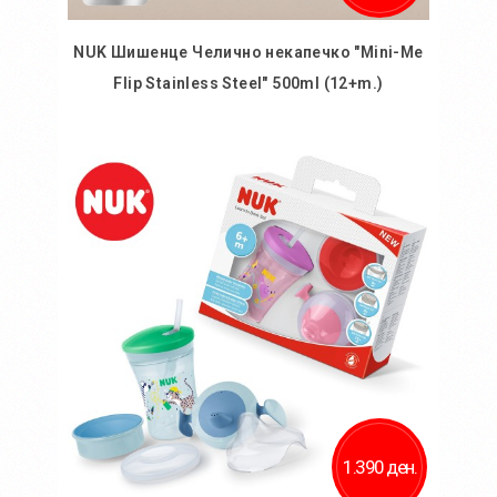
NUK Шишенце Челично некапечко "Mini-Me
Flip Stainless Steel" 500ml (12+m.)
Во кошничка
Додај во желби
Додај за споредба
1.390 ден.