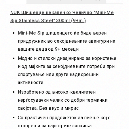
NUK Шишенце некапечко Челично "Mini-Me
Sip Stainless Steel" 300ml (9+m.)
Mini-Me Sip
шишенцето ќе биде верен
придружник во секојдневните авантури на
вашите деца од 9+ месеци.
Модно и стилски дизајнирано за користење
и од мајките за секојдневните потреби при
спортување или други надворешни
активности.
Изработено од високо-квалитетен
нерѓосувачки челик со добри термички
својства. Без вкус и мирис.
Со практичен продожеток за пиење кој е
отпорен и на најострите запчиња.