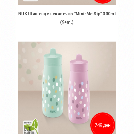
NUK Шишенце некапечко "Mini-Me Sip" 300ml
(9+m.)
Во кошничка
Додај во желби
Додај за споредба
749 ден.