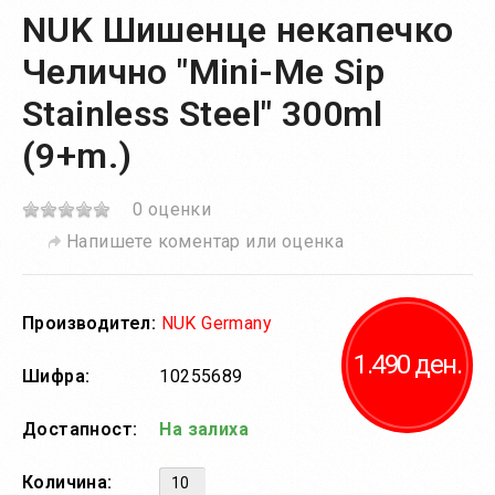
NUK Шишенце некапечко
Челично "Mini-Me Sip
Stainless Steel" 300ml
(9+m.)
0 оценки
Напишете коментар или оценка
Производител:
NUK Germany
1.490 ден.
Шифра:
10255689
Достапност:
На залиха
Количина: