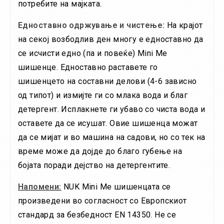
потребите на мајката.
Едноставно одржување и чистење:
На крајот
на секој возбодлив ден многу е едноставно да
се исчисти едно (па и повеќе) Mini Ме
шишенце. Едноставно раставете го
шишенцето на составни делови (4-6 зависно
од типот) и измијте ги со млака вода и благ
детергент. Исплакнете ги убаво со чиста вода и
оставете да се исушат. Овие шишенца можат
да се мијат и во машина на садови, но со тек на
време може да дојде до благо губење на
бојата поради дејство на детергентите.
Напомени:
NUK Mini Me шишенцата се
произведени во согласност со Европскиот
стандард за безбедност ЕN 14350. Не се