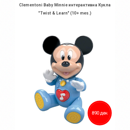
Clementoni Baby Minnie интерактивна Кукла
"Twist & Learn" (10+ mes.)
Во кошничка
Додај во желби
Додај за споредба
890 ден.