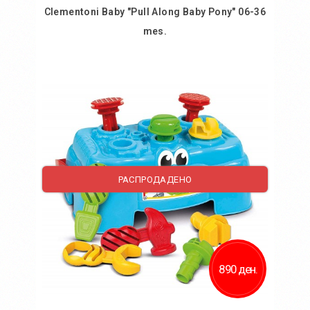
Clementoni Baby "Pull Along Baby Pony" 06-36
mes.
Во кошничка
Додај во желби
Додај за споредба
РАСПРОДАДЕНО
890 ден.