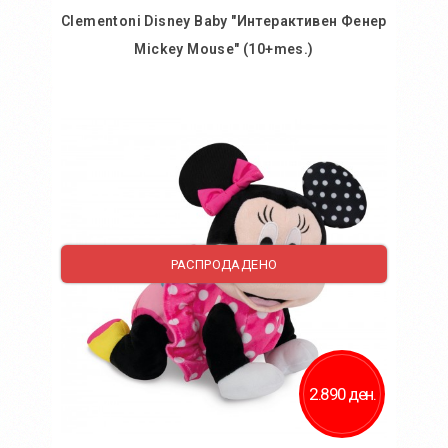
Clementoni Disney Baby "Интерактивен Фенер
Mickey Mouse" (10+mes.)
Во кошничка
Додај во желби
Додај за споредба
РАСПРОДАДЕНО
2.890 ден.