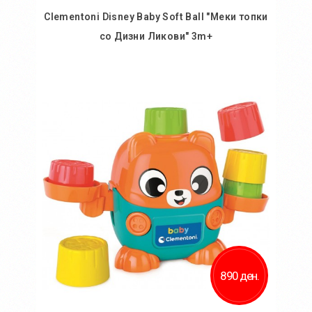
Clementoni Disney Baby Soft Ball "Меки топки
со Дизни Ликови" 3m+
Во кошничка
Додај во желби
Додај за споредба
890 ден.