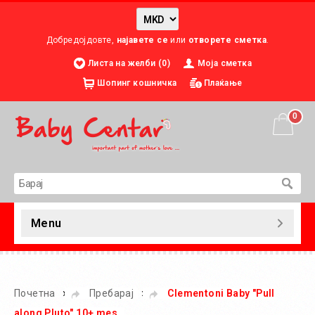
Добредојдовте,
најавете се
или
отворете сметка
.
Листа на желби (0)
Моја сметка
Шопинг кошничка
Плаќање
0
Menu
»
»
Почетна
Пребарај
Clementoni Baby "Pull
along Pluto" 10+ mes.