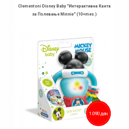
Clementoni Disney Baby "Интерактивна Канта
за Полевање Minnie" (10+mes.)
Во кошничка
Додај во желби
Додај за споредба
1.090 ден.