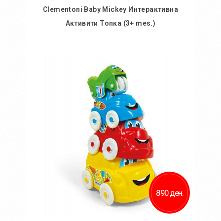
Clementoni Baby Mickey Интерактивна
Активити Топка (3+ mes.)
Во кошничка
Додај во желби
Додај за споредба
890 ден.