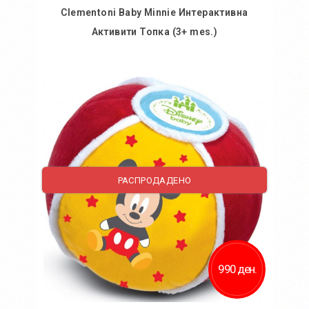
Clementoni Baby Minnie Интерактивна
Активити Топка (3+ mes.)
Во кошничка
Додај во желби
Додај за споредба
РАСПРОДАДЕНО
990 ден.