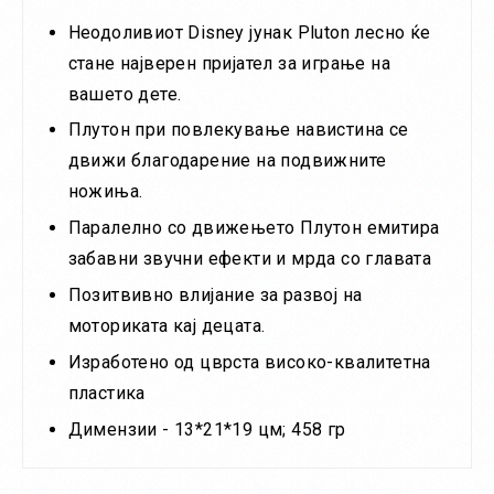
Неодоливиот Disney јунак Pluton лесно ќе
стане најверен пријател за играње на
вашето дете.
Плутон при повлекување навистина се
движи благодарение на подвижните
ножиња.
Паралелно со движењето Плутон емитира
забавни звучни ефекти и мрда со главата
Позитвивно влијание за развој на
моториката кај децата.
Изработено од цврста високо-квалитетна
пластика
Димензии - 13*21*19 цм; 458 гр