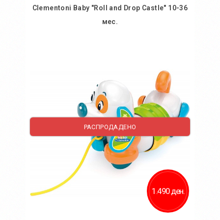
Clementoni Baby "Roll and Drop Castle" 10-36
мес.
Во кошничка
Додај во желби
Додај за споредба
РАСПРОДАДЕНО
1.490 ден.