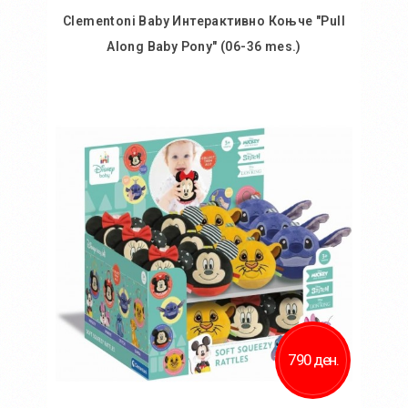
Clementoni Baby Интерактивно Коњче "Pull
Along Baby Pony" (06-36 mes.)
Во кошничка
Додај во желби
Додај за споредба
790 ден.