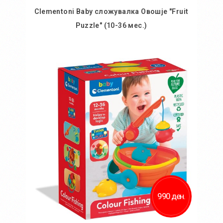
Clementoni Baby слoжувалка Овошје "Fruit
Puzzle" (10-36 мес.)
Во кошничка
Додај во желби
Додај за споредба
990 ден.