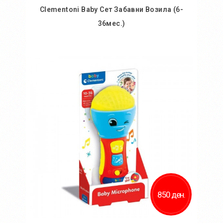
Clementoni Baby Сет Забавни Возила (6-
36мес.)
Во кошничка
Додај во желби
Додај за споредба
850 ден.