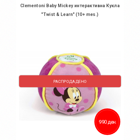
Clementoni Baby Mickey интерактивна Кукла
"Twist & Learn" (10+ mes.)
Во кошничка
Додај во желби
Додај за споредба
РАСПРОДАДЕНО
990 ден.