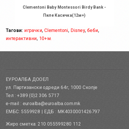
Clementoni Baby Montessori Birdy Bank -
Пиле Касичка(12м+)
Тагови:
играчки
,
Clementoni
,
Disney
,
беби
,
Во кошничка
интерактивни
,
10+м.
Додај во желби
Додај за споредба
ЕУРОАЛБА ДООЕЛ
ул. Партизански одреди 64г, 1000 Скопје
Тел : +389 (0)2 306 5717
e-mail : euroalba@euroalba.com.mk
ЕМБС: 5559928 | ЕДБ : MK4030001426797
Жиро сметка: 210 055599280 112