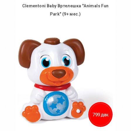
Clementoni Baby Вртелешка "Animals Fun
Park" (9+ мес.)
Во кошничка
Додај во желби
Додај за споредба
799 ден.