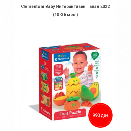
Clementoni Baby Интерактивен Тапан 2022
(10-36 мес.)
Во кошничка
Додај во желби
Додај за споредба
990 ден.