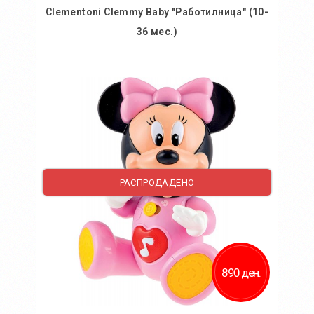
Clementoni Clemmy Baby "Работилница" (10-
36 мес.)
Во кошничка
Додај во желби
Додај за споредба
РАСПРОДАДЕНО
890 ден.