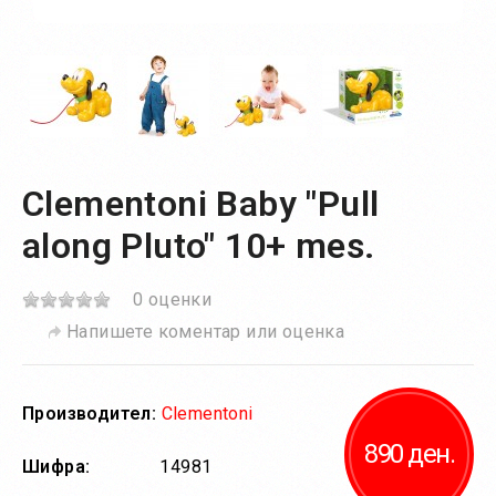
Clementoni Baby "Pull
along Pluto" 10+ mes.
0 оценки
Напишете коментар или оценка
Производител:
Clementoni
890 ден.
Шифра:
14981