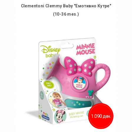
Clementoni Clemmy Baby "Емотивно Кутре"
(10-36 mes.)
Во кошничка
Додај во желби
Додај за споредба
1.090 ден.