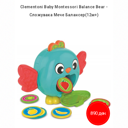
Clementoni Baby Montessori Balance Bear -
Сложувака Мече Балансер(12м+)
Во кошничка
Додај во желби
Додај за споредба
890 ден.