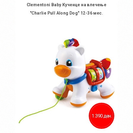
Clementoni Baby Кученце на влечење
"Charlie Pull Along Dog" 12-36 мес.
Во кошничка
Додај во желби
Додај за споредба
1.390 ден.