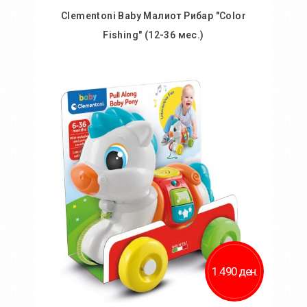
Clementoni Baby Малиот Рибар "Color
Fishing" (12-36 мес.)
Во кошничка
Додај во желби
Додај за споредба
1.490 ден.