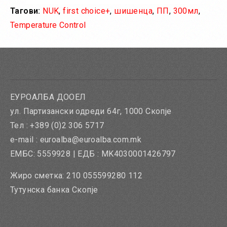
Тагови:
NUK
,
first choice+
,
шишенца
,
ПП
,
300мл
,
Во кошничка
Temperature Control
Додај во желби
Додај за споредба
ЕУРОАЛБА ДООЕЛ
ул. Партизански одреди 64г, 1000 Скопје
Тел : +389 (0)2 306 5717
e-mail : euroalba@euroalba.com.mk
ЕМБС: 5559928 | ЕДБ : MK4030001426797
Жиро сметка: 210 055599280 112
Тутунска банка Скопје