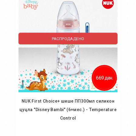
Додај во желби
Додај за споредба
РАСПРОДАДЕНО
669 ден.
NUK First Choice+ шише ПП300мл силикон
цуцла "Disney Bambi" (6+мес.) - Temperature
Control