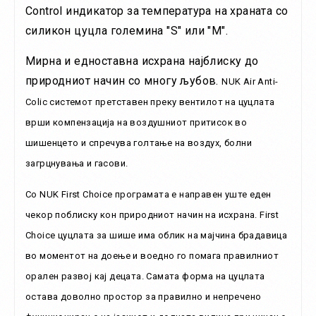
Control индикатор за температура на храната со
силикон цуцла големина "S" или "M".
Мирна и едноставна исхрана најблиску до
природниот начин со многу љубов.
NUK Air Anti-
Colic системот претставен преку вентилот на цуцлата
врши компензација на воздушниот притисок во
шишенцето и спречува голтање на воздух, болни
загрцнувања и гасови.
Со NUK First Choice програмата е направен уште еден
чекор поблиску кон природниот начин на исхрана. First
Choice цуцлата за шише има облик на мајчина брадавица
во моментот на доење и воедно го помага правилниот
орален развој кај децата. Самата форма на цуцлата
остава доволно простор за правилно и непречено