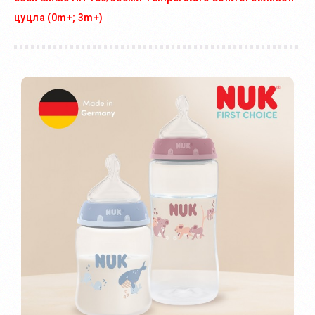
цуцла (0m+; 3m+)