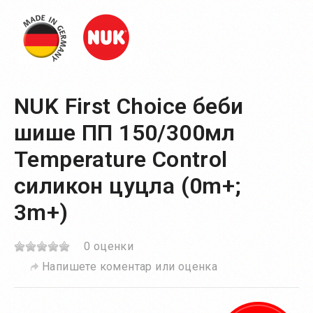
NUK First Choice беби
шише ПП 150/300мл
Temperature Control
силикон цуцла (0m+;
3m+)
0 оценки
Напишете коментар или оценка