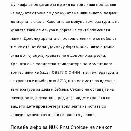
функција е представена во вид на три линии поставени
на задната страна по должината на шишенцето, веднаш
до мерната скала. Како што се менува температурата на
храната така се менува и бојата на трите споменати
линии. Доколку храната е претопла линиите ќе побелат
т.е. ќе станат бели. Доколку бојата на линиите е темно
сина во тој случај храната не е доволно загреана.
Храната е на соодветна температура во момент кога
трите линии ќе бидат
СВЕТЛО СИНИ
,
т.е. температурата
на храната е приближно 37ºC, што се смета за идеална
температура за деца и бебиња. Секако не оставајте на
случајноста, и секогаш пред да ја дадете храната на
вашето дете проверете ја топлината на истата со
капнување неколку капки на вашата дланка.
Повеќе инфо за NUK First Choice+ на линкот