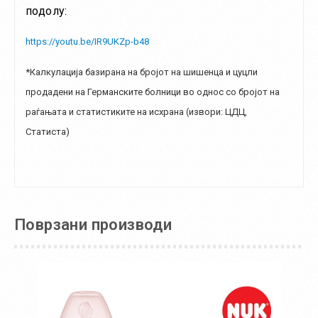
подолу:
https://youtu.be/IR9UKZp-b48
*Калкулација базирана на бројот на шишенца и цуцли
продадени на Германските болници во однос со бројот на
раѓањата и статистиките на исхрана (извори: ЦДЦ,
Статиста)
Поврзани производи