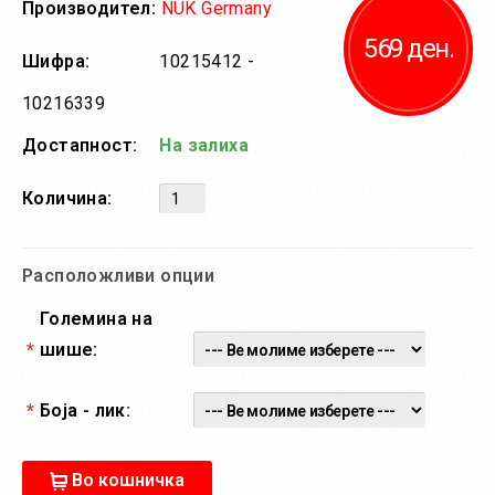
Производител:
NUK Germany
569 ден.
Шифра:
10215412 -
10216339
Достапност:
На залиха
Количина:
Расположливи опции
Големина на
*
шише:
*
Боја - лик:
Во кошничка