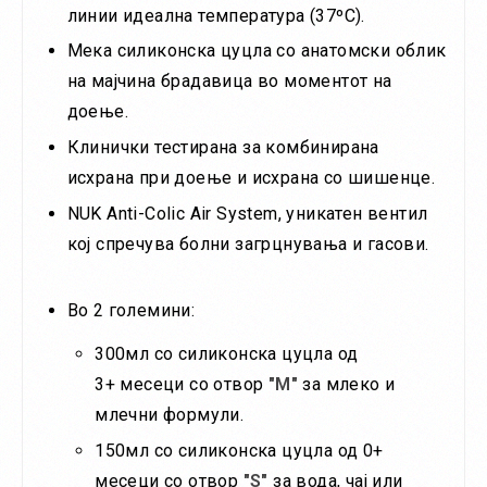
линии идеална температура (37ºС).
Мека силиконска цуцла со анатомски облик
на мајчина брадавица во моментот на
доење.
Клинички тестирана за комбинирана
исхрана при доење и исхрана со шишенце.
NUK Anti-Colic Air System, уникатен вентил
кој спречува болни загрцнувања и гасови.
Во 2 големини:
300мл со силиконска цуцла од
3+ месеци со отвор
"M"
за млеко и
млечни формули.
150мл со силиконска цуцла од 0+
месеци со отвор
"S"
за вода, чај или