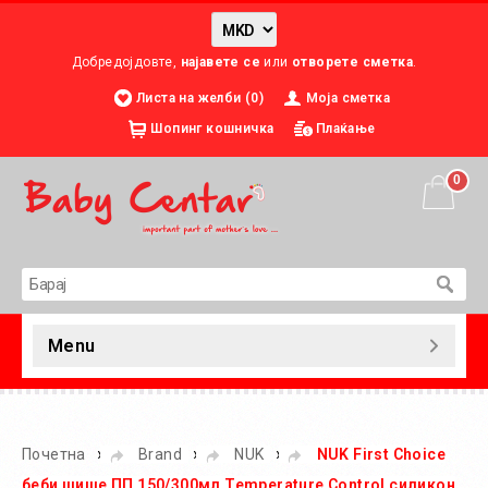
Добредојдовте,
најавете се
или
отворете сметка
.
Листа на желби (0)
Моја сметка
Шопинг кошничка
Плаќање
0
Menu
»
»
»
Почетна
Brand
NUK
NUK First Choice
беби шише ПП 150/300мл Temperature Control силикон