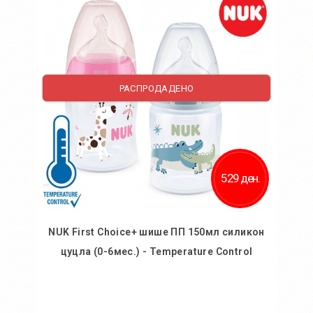
Додај во желби
Додај за споредба
РАСПРОДАДЕНО
529 ден.
NUK First Choice+ шише ПП 150мл силикон
цуцла (0-6мес.) - Temperature Control
Во кошничка