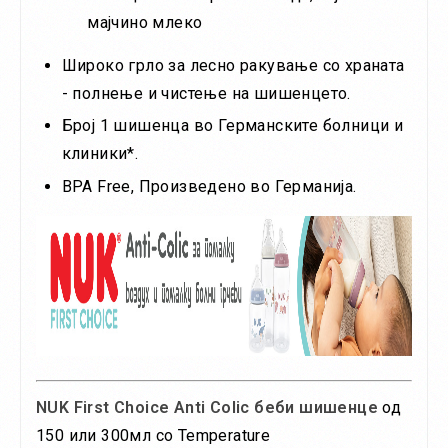
мајчино млеко
Широко грло за лесно ракување со храната
- полнење и чистење на шишенцето.
Број 1 шишенца во Германските болници и
клиники*.
BPA Free, Произведено во Германија.
NUK First Choice Anti Colic беби шишенце
од
150 или 300мл со Temperature