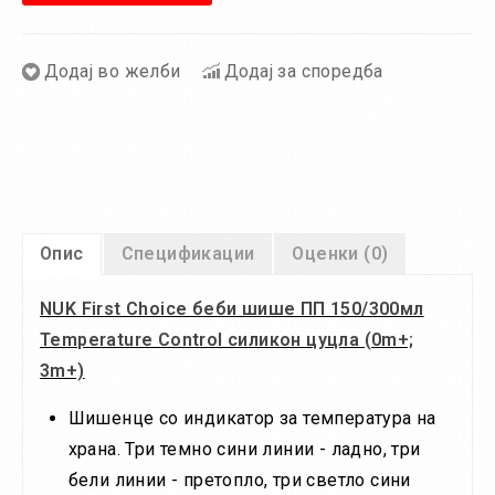
Додај во желби
Додај за споредба
Опис
Спецификации
Оценки (0)
NUK First Choice беби шише ПП 150/300мл
Temperature Control силикон цуцла (0m+;
3m+)
Шишенце со индикатор за температура на
храна. Три темно сини линии - ладно, три
бели линии - претопло, три светло сини