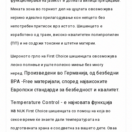
функционирање на јазикот и долната вилица при цицање.
Меката зона во горниот дел на цуцлата овозможува
нејзино идеално прилагодување кон непцето без
непотребен притисок врз истото. Шишенцето е
изработено од траен, високо-квалитетен полипропилен
(ПП) и не содржи токсини и штетни материи.
Широкото грло на First Choice шишенцата овозможува
лесно полнење и уште полесно миење без многу
Произведени во Германија, од безбедни
неред.
BPA -Free материјали, според највисоките
Европски стандарди за безбедност и квалитет.
Temperature Control
- е најновата функција
на
NUK First Choice шишенцата со помош на која во
секое време ќе знаете дали температурата на
подготвената храна е соодветна за вашето дете. Оваа