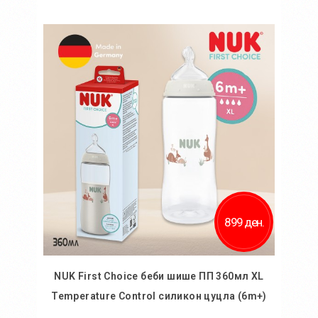
Во кошничка
Додај во желби
Додај за споредба
899 ден.
NUK First Choice беби шише ПП 360мл XL
Temperature Control силикон цуцла (6m+)