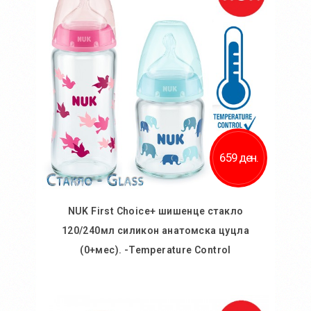
659 ден.
NUK First Choice+ шишенце стакло
120/240мл силикон анатомска цуцла
(0+мес). -Temperature Control
Во кошничка