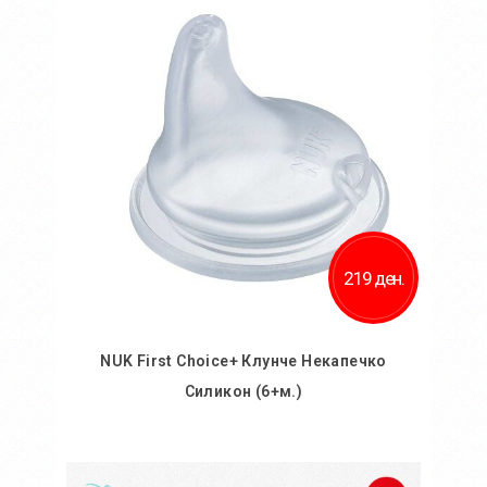
Додај во желби
Додај за споредба
219 ден.
NUK First Choice+ Клунче Некапечко
Силикон (6+м.)
Во кошничка