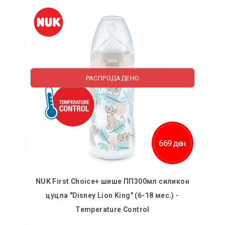
Во кошничка
Додај во желби
Додај за споредба
РАСПРОДАДЕНО
669 ден.
NUK First Choice+ шише ПП300мл силикон
цуцла "Disney Lion King" (6-18 мес.) -
Temperature Control