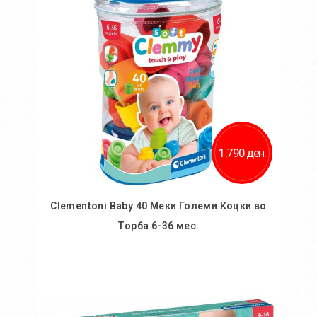
Додај за споредба
1.790 ден.
Clementoni Baby 40 Меки Големи Коцки во
Торба 6-36 мес.
Во кошничка
Додај во желби