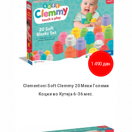
Додај за споредба
1.490 ден.
Clementoni Soft Clemmy 20 Меки Големи
Коцки во Кутија 6-36 мес.
Во кошничка
Додај во желби