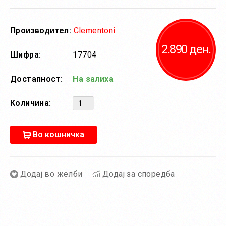
Производител:
Clementoni
2.890 ден.
Шифра:
17704
Достапност:
На залиха
Количина:
Во кошничка
Додај во желби
Додај за споредба