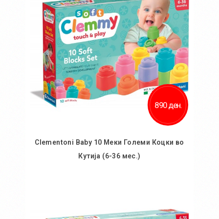
Додај за споредба
890 ден.
Clementoni Baby 10 Меки Големи Коцки во
Кутија (6-36 мес.)
Во кошничка
Додај во желби