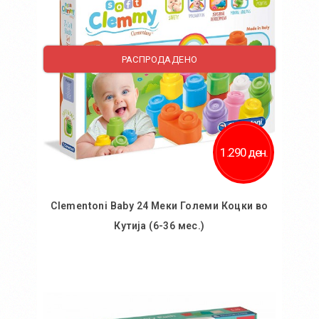
Додај за споредба
РАСПРОДАДЕНО
1.290 ден.
Clementoni Baby 24 Меки Големи Коцки во
Кутија (6-36 мес.)
Во кошничка
Додај во желби