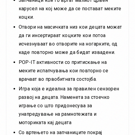
Запчаници кои го вртат малиот црвен
карусел на кој може да се постават меките
коцки.
Отвори на масичката низ кои децата можат
да ги инсертираат коцките кои потоа
исчезнуваат во отворите на ногарките, од
каде повторно може да бидат извадени.
POP-IT активности со притискање на
меките испапчувања кои повторно се
врачаат во првобитната состојба.
Игра која е идеална за правилен сензорен
развој на децата. Наменета за стоечко
играње со што придонесува за
унапредување на рамнотежата и
моториката кај децата
Со вртењето на запчаниците покрај