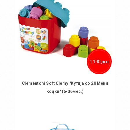
1.190 ден.
Clementoni Soft Clemy "Кутија со 20 Меки
Коцки" (6-36мес.)
Во кошничка
Додај во желби