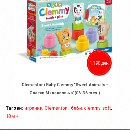
Додај за споредба
1.190 ден.
Clementoni Baby Clemmy "Sweet Animals -
Слатки Миленичиња"(06-36 mes.)
Тагови:
играчки
,
Clementoni
,
беби
,
clemmy soft
,
Во кошничка
10м.+
Додај во желби