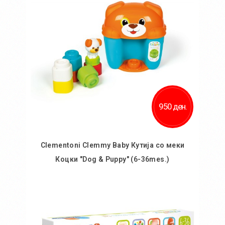
Додај за споредба
950 ден.
Clementoni Clemmy Baby Кутија со меки
Коцки "Dog & Puppy" (6-36mes.)
Во кошничка
Додај во желби