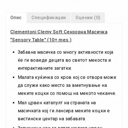
Опис
Спецификации
Оценки (0)
Clementoni Clemy Soft Сензорна Масичка
"Sensory Table" (10+ mes.)
Забавна масичка со многу активности која
ќе ги воведе децата во светот мекоста и
интерактивните загатки.
Малата куќичка со кров кој се отвора може
да служи како место за вметнување на
меките коцки со помош на мекото чеканче.
Мал црвен катапулт на страната на
масичката кој ги лансира меките коцки е
вистински центар на забавата.