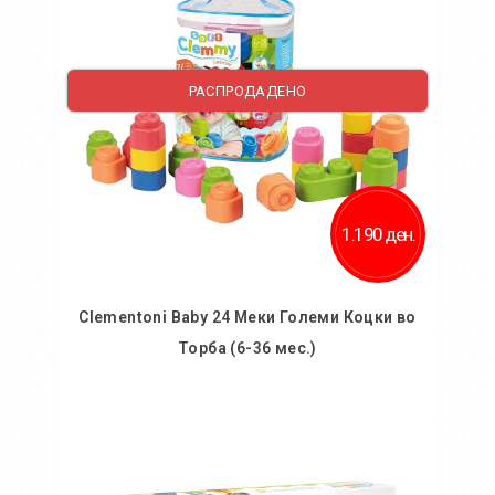
Додај за споредба
РАСПРОДАДЕНО
1.190 ден.
Clementoni Baby 24 Меки Големи Коцки во
Торба (6-36 мес.)
Во кошничка
Додај во желби