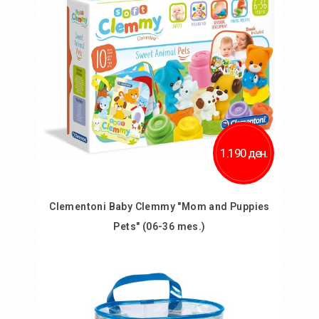
Додај за споредба
1.190 ден.
Clementoni Baby Clemmy "Mom and Puppies
Pets" (06-36 mes.)
Во кошничка
Додај во желби