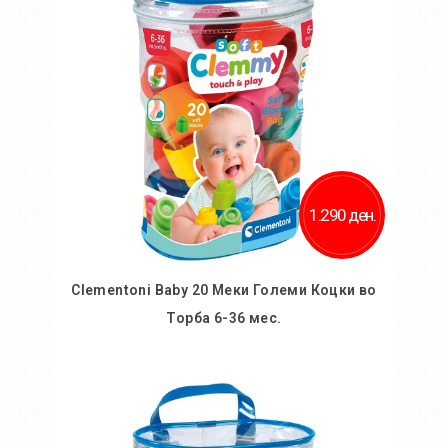
Додај за споредба
1.290 ден.
Clementoni Baby 20 Меки Големи Коцки во
Торба 6-36 мес.
Во кошничка
Додај во желби