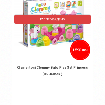
Додај за споредба
РАСПРОДАДЕНО
1.590 ден.
Clementoni Clemmy Baby Play Set Princess
(06-36mes.)
Во кошничка
Додај во желби