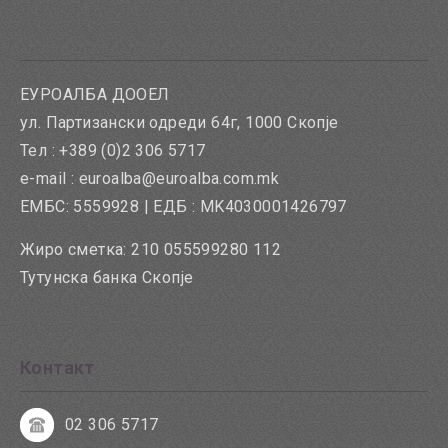
Додај за споредба
ЕУРОАЛБА ДООЕЛ
ул. Партизански одреди 64г, 1000 Скопје
Тел : +389 (0)2 306 5717
e-mail : euroalba@euroalba.com.mk
ЕМБС: 5559928 | ЕДБ : MK4030001426797
Жиро сметка: 210 055599280 112
Тутунска банка Скопје
Контакт
02 306 5717