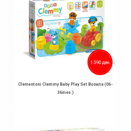
Додај за споредба
1.590 ден.
Clementoni Clemmy Baby Play Set Возила (06-
36mes.)
Во кошничка
Додај во желби