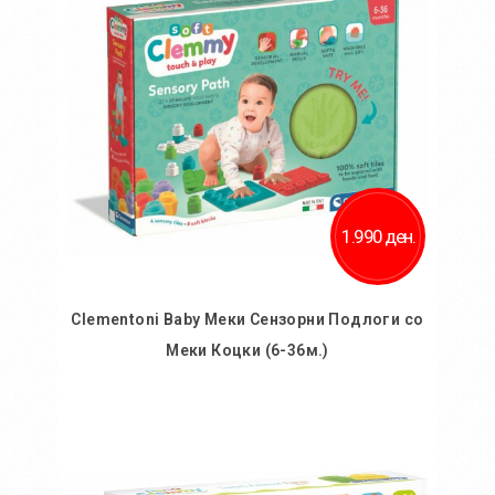
Додај за споредба
1.990 ден.
Clementoni Baby Меки Сензорни Подлоги со
Меки Коцки (6-36м.)
Во кошничка
Додај во желби