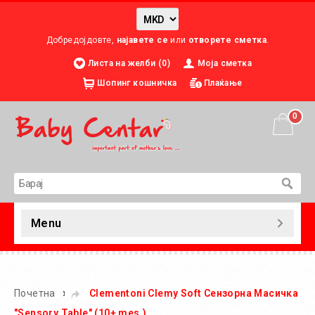
Добредојдовте,
најавете се
или
отворете сметка
.
Листа на желби (0)
Моја сметка
Шопинг кошничка
Плаќање
0
Menu
»
Почетна
Clementoni Clemy Soft Сензорна Масичка
"Sensory Table" (10+ mes.)